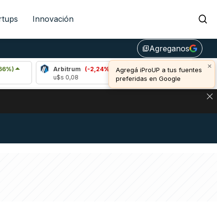
rtups
Innovación
Agreganos
library_add
×
Arbitrum
(-2,24%)
Bitcoin
(-0,59%)
Agregá iProUP a tus fuentes
u$s 0,08
u$s 64.326,00
preferidas en Google
DE DE BITCOIN Y ESTA SEÑAL DEFINE LOS PRECIOS DE AG