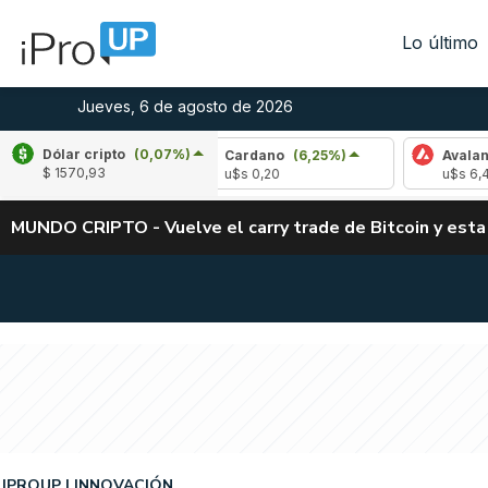
Lo último
Jueves, 6 de agosto de 2026
Dólar cripto
(0,07%)
-2,78%)
Cardano
(6,25%)
Avalanche
(-2,
$ 1570,93
u$s 0,20
u$s 6,46
MUNDO CRIPTO - Vuelve el carry trade de Bitcoin y esta
IPROUP
INNOVACIÓN