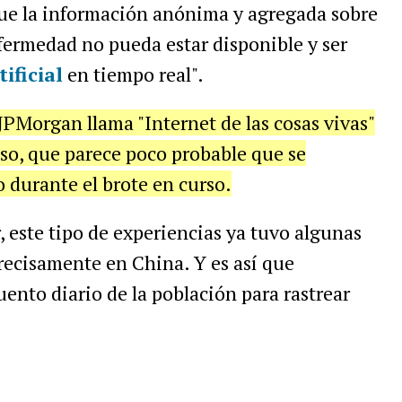
que la información anónima y agregada sobre
nfermedad no pueda estar disponible y ser
ificial
en tiempo real".
JPMorgan llama "Internet de las cosas vivas"
so, que parece poco probable que se
 durante el brote en curso.
, este tipo de experiencias ya tuvo algunas
recisamente en China. Y es así que
ento diario de la población para rastrear