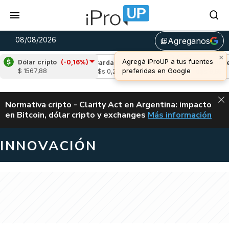
08/08/2026
Agreganos
library_add
×
Agregá iProUP a tus fuentes
Dólar cripto
(-0,16%)
e
(0,30%)
Cardano
(-1,47%)
Avalanche
(
preferidas en Google
$ 1567,88
04
u$s 0,20
u$s 6,55
ALERTA
Normativa cripto - Clarity Act en Argentina: impacto
en Bitcoin, dólar cripto y exchanges
Más información
CLARITY ACT EN AR
INNOVACIÓN