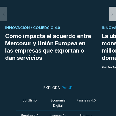
INNOVACIÓN /
COMERCIO 4.0
INNOVA
Cómo impacta el acuerdo entre
La ub
Mercosur y Unión Europea en
mons
las empresas que exportan o
millo
dan servicios
doma
Por
Vícto
EXPLORÁ
iProUP
Lo último
Economía
Finanzas 4.0
Digital
Empleo 4.0
Innovación
Startups