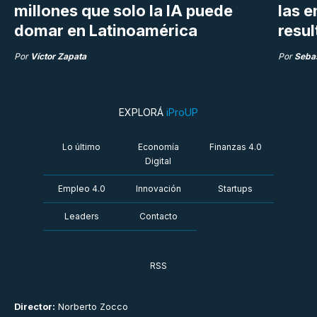
millones que solo la IA puede
las 
domar en Latinoamérica
resu
Por
Víctor Zapata
Por
Sebas
EXPLORÁ
iProUP
Lo último
Economía
Finanzas 4.0
Digital
Empleo 4.0
Innovación
Startups
Leaders
Contacto
RSS
Director:
Norberto Zocco