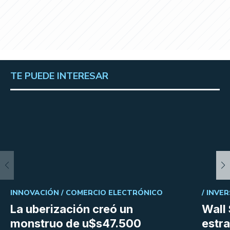
TE PUEDE INTERESAR
INNOVACIÓN /
COMERCIO ELECTRÓNICO
/
INVER
La uberización creó un
Wall 
monstruo de u$s47.500
estra