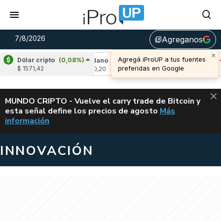
7/8/2026
Agreganos
library_add
×
Agregá iProUP a tus fuentes
Dólar cripto
(0,08%)
,19%)
Cardano
(6,67%)
Avalanche
(-4,27
preferidas en Google
$ 1571,42
u$s 0,20
u$s 6,42
ALERTA
MUNDO CRIPTO - Vuelve el carry trade de Bitcoin y
esta señal define los precios de agosto
Más
VUELVE EL CAR
información
INNOVACIÓN