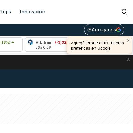
rtups
Innovación
Agreganos
library_add
×
Arbitrum
(-3,02%)
Bitcoin
(0,35%)
Agregá iProUP a tus fuentes
u$s 0,08
u$s 64.353,00
preferidas en Google
DE DE BITCOIN Y ESTA SEÑAL DEFINE LOS PRECIOS DE AG