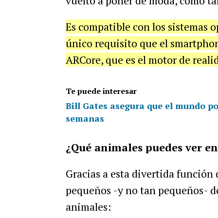
vuelto a poner de moda, como tan
Es compatible con los sistemas o
único requisito que el smartpho
ARCore, que es el motor de real
Te puede interesar
Bill Gates asegura que el mundo po
semanas
¿Qué animales puedes ver en
Gracias a esta divertida función
pequeños -y no tan pequeños- de
animales: