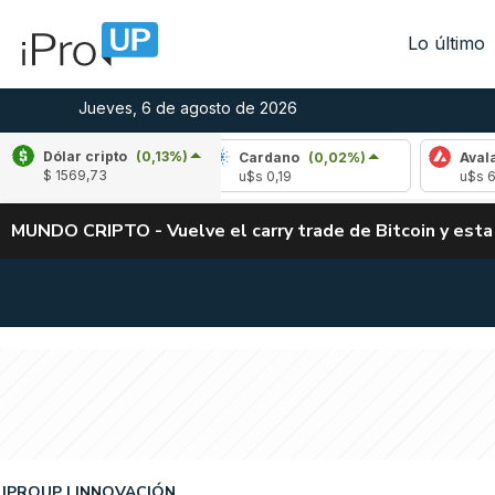
Lo último
Jueves, 6 de agosto de 2026
Dólar cripto
(0,13%)
(-1,29%)
Cardano
(0,02%)
Avalanche
(-
$ 1569,73
4
u$s 0,19
u$s 6,42
MUNDO CRIPTO - Vuelve el carry trade de Bitcoin y esta
IPROUP
INNOVACIÓN