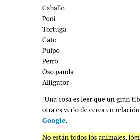
Caballo
Poni
Tortuga
Gato
Pulpo
Perro
Oso panda
Alligator
"Una cosa es leer que un gran ti
otra es verlo de cerca en relación
Google
.
No están todos los animales, ló