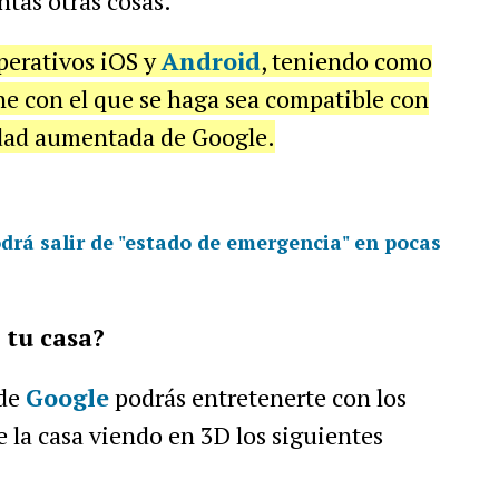
tas otras cosas.
perativos iOS y
Android
, teniendo como
ne con el que se haga sea compatible con
idad aumentada de Google.
drá salir de "estado de emergencia" en pocas
 tu casa?
 de
Google
podrás entretenerte con los
 la casa viendo en 3D los siguientes