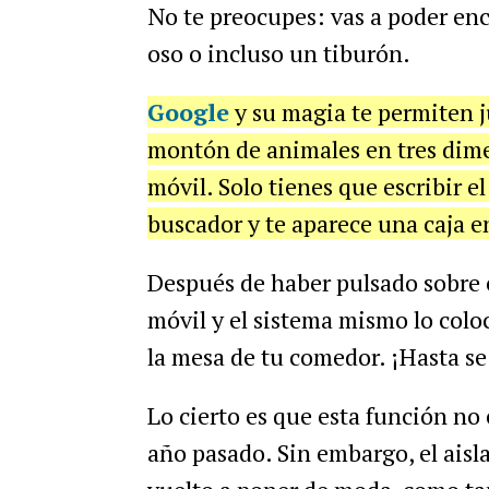
No te preocupes: vas a poder enc
oso o incluso un tiburón.
Google
y su magia te permiten j
montón de animales en tres dime
móvil. Solo tienes que escribir e
buscador y te aparece una caja en
Después de haber pulsado sobre e
móvil y el sistema mismo lo colo
la mesa de tu comedor. ¡Hasta s
Lo cierto es que esta función no 
año pasado. Sin embargo, el aisl