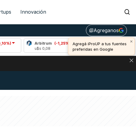
rtups
Innovación
Agreganos
library_add
×
Arbitrum
(-1,25%)
Bitcoin
(1,12%)
Agregá iProUP a tus fuentes
u$s 0,08
u$s 64.833,00
preferidas en Google
DE DE BITCOIN Y ESTA SEÑAL DEFINE LOS PRECIOS DE AG