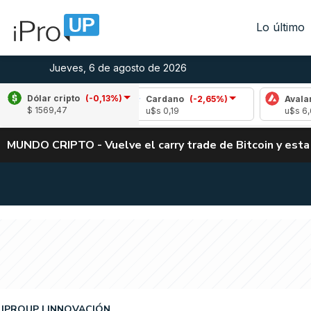
Lo último
Jueves, 6 de agosto de 2026
Dólar cripto
(-0,13%)
-1,00%)
Cardano
(-2,65%)
Avalanche
(0,1
$ 1569,47
u$s 0,19
u$s 6,67
MUNDO CRIPTO - Vuelve el carry trade de Bitcoin y esta
IPROUP
INNOVACIÓN