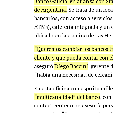
Banco Galicia, en alianza con St
de Argentina.
Se trata de un loca
bancarios, con acceso a servicios
ATMs), cafetería integrada y un 
ubicado en la esquina de Las Hera
“Queremos cambiar los bancos tr
cliente y que pueda contar con e
aseguró
Diego Baccini
, gerente 
“había una necesidad de cercanía
En esta oficina con espíritu mil
“multicanalidad” del banco
, con
contact center (con asesoría pers