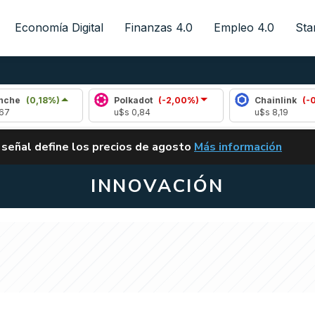
Economía Digital
Finanzas 4.0
Empleo 4.0
Sta
8%)
Polkadot
(-2,00%)
Chainlink
(-0,10%)
u$s 0,84
u$s 8,19
ALERTA
 señal define los precios de agosto
Más información
VUELVE EL CARRY TRA
INNOVACIÓN