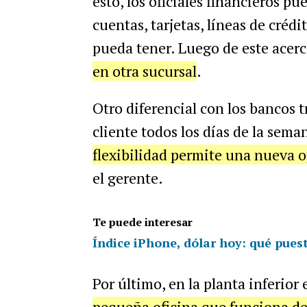
esto, los oficiales financieros p
cuentas, tarjetas, líneas de créd
pueda tener. Luego de este acer
en otra sucursal
.
Otro diferencial con los bancos 
cliente todos los días de la sema
flexibilidad permite una nueva o
el gerente.
Te puede interesar
Índice iPhone, dólar hoy: qué pues
Por último, en la planta inferior
pequeña oficina que funciona de