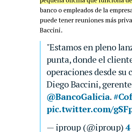
banco o empleados de la empresa
puede tener reuniones más privad
Baccini.
"Estamos en pleno lanzamiento digital punta a
punta, donde el client
operaciones desde su c
Diego Baccini, gerente
@BancoGalicia
.
#Co
pic.twitter.com/gS
— iproup (@iproup)
4