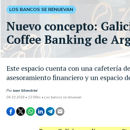
LOS BANCOS SE RENUEVAN
Nuevo concepto: Galic
Coffee Banking de Ar
Este espacio cuenta con una cafetería de
asesoramiento financiero y un espacio 
Por
Juan Silvestrini
04.10.2018 • 13:56hs • Los bancos se renuevan