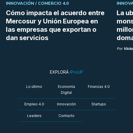
INNOVACIÓN /
COMERCIO 4.0
INNOVA
Cómo impacta el acuerdo entre
La ub
Mercosur y Unión Europea en
mons
las empresas que exportan o
millo
dan servicios
doma
Por
Vícto
EXPLORÁ
iProUP
Lo último
Economía
Finanzas 4.0
Digital
Empleo 4.0
Innovación
Startups
Leaders
Contacto