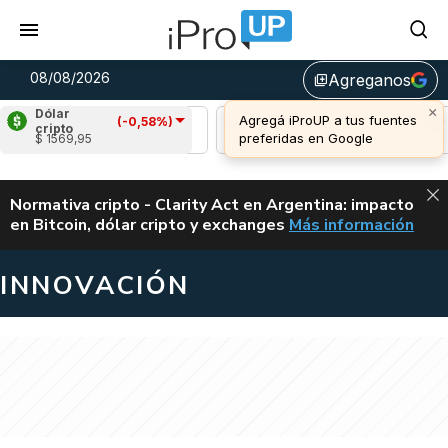
08/08/2026
Agreganos
library_add
×
Dólar
Agregá iProUP a tus fuentes
(-0,58%)
Ripple
(1,00%)
Cardano
(0,65%)
Ava
cripto
preferidas en Google
$ 1569,95
u$s 1,04
u$s 0,20
u$s
ALERTA
Normativa cripto - Clarity Act en Argentina: impacto
en Bitcoin, dólar cripto y exchanges
Más información
CLARITY ACT EN AR
INNOVACIÓN