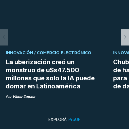
INNOVACIÓN /
COMERCIO ELECTRÓNICO
INNOVA
La uberización creó un
Chubu
monstruo de u$s47.500
de h
millones que solo la IA puede
para
domar en Latinoamérica
de da
Por
Víctor Zapata
EXPLORÁ
iProUP