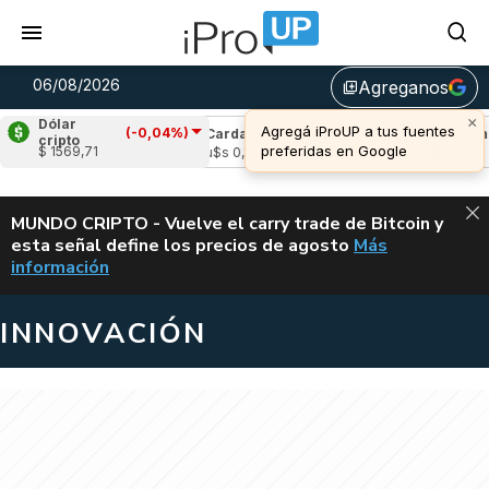
06/08/2026
Agreganos
library_add
×
Dólar
Agregá iProUP a tus fuentes
(-0,04%)
le
(-0,96%)
Cardano
(-2,10%)
Avalanche
cripto
preferidas en Google
$ 1569,71
,05
u$s 0,19
u$s 6,45
ALERTA
MUNDO CRIPTO - Vuelve el carry trade de Bitcoin y
esta señal define los precios de agosto
Más
VUELVE EL CAR
información
INNOVACIÓN