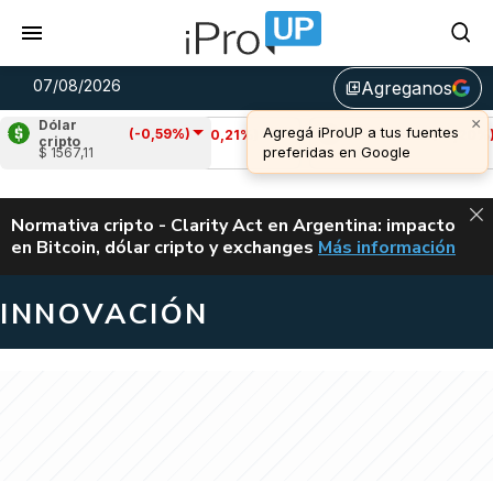
07/08/2026
Agreganos
library_add
Dólar
(-0,59%)
Cardano
(-0,21%)
Avalanche
(-0,20%)
cripto
$ 1567,11
u$s 0,20
u$s 6,46
ALERTA
Normativa cripto - Clarity Act en Argentina: impacto
en Bitcoin, dólar cripto y exchanges
Más información
CLARITY ACT EN AR
INNOVACIÓN