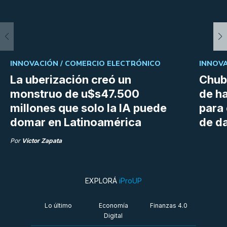
INNOVACIÓN /
COMERCIO ELECTRÓNICO
INNOVA
La uberización creó un
Chubu
monstruo de u$s47.500
de h
millones que solo la IA puede
para
domar en Latinoamérica
de da
Por
Víctor Zapata
EXPLORÁ
iProUP
Lo último
Economía
Finanzas 4.0
Digital