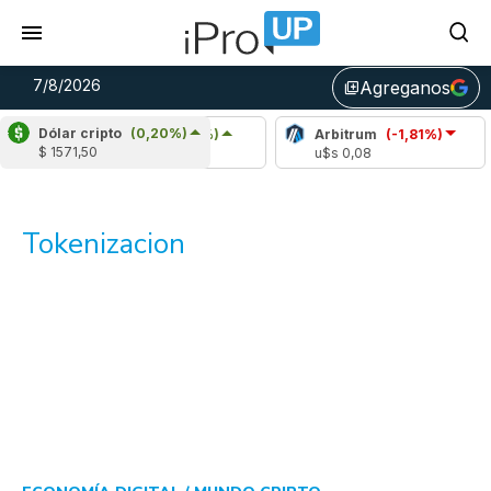
7/8/2026
Agreganos
library_add
Dólar cripto
(0,20%)
Chainlink
(1,12%)
Arbitrum
(-1,81%)
Bi
$ 1571,50
u$s 8,19
u$s 0,08
u$
Tokenizacion