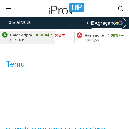
08/08/2026
Agreganos
library_add
Dólar cripto
(0,06%)
Cardano
(-0,26%)
Avalanche
(1,98%)
$ 1570,63
u$s 0,20
u$s 6,53
Temu