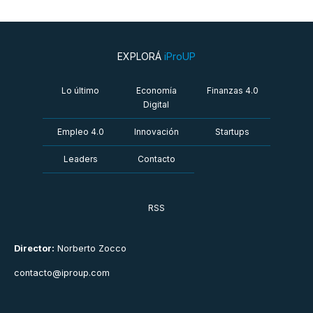
EXPLORÁ
iProUP
Lo último
Economía
Finanzas 4.0
Digital
Empleo 4.0
Innovación
Startups
Leaders
Contacto
RSS
Director:
Norberto Zocco
contacto@iproup.com