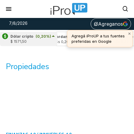
7/8/2026
Agreganos
library_add
×
Agregá iProUP a tus fuentes
Dólar cripto
(0,20%)
(-1,69%)
Cardano
(4,88%)
Avalanche
(-
preferidas en Google
$ 1571,50
03
u$s 0,20
u$s 6,42
Propiedades