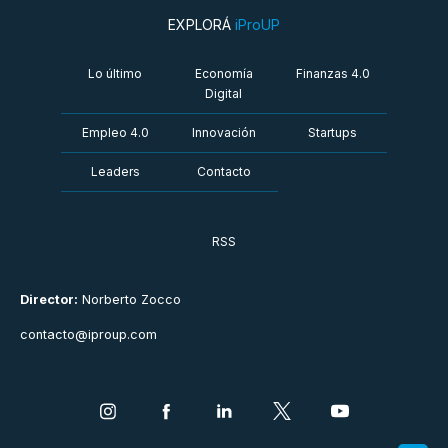
EXPLORÁ
iProUP
Lo último
Economía
Finanzas 4.0
Digital
Empleo 4.0
Innovación
Startups
Leaders
Contacto
RSS
Director:
Norberto Zocco
contacto@iproup.com