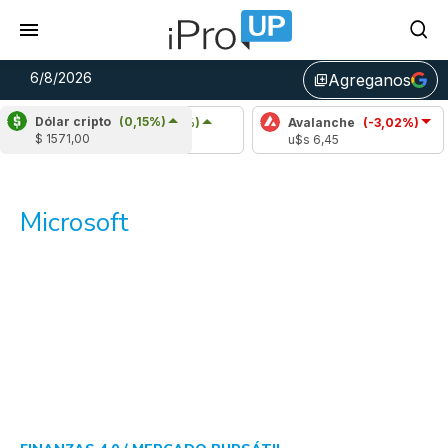
6/8/2026
Agreganos
library_add
Dólar cripto
(0,15%)
Cardano
(5,05%)
Avalanche
(-3,02%)
Po
$ 1571,00
u$s 0,20
u$s 6,45
u$
Microsoft