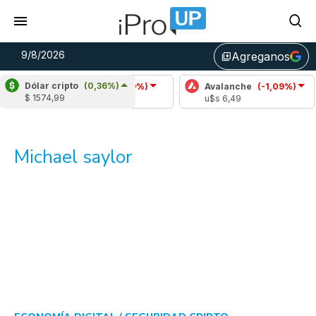
9/8/2026
Agreganos
library_add
Dólar cripto
(0,36%)
Cardano
(-0,29%)
Avalanche
(-1,09%)
P
$ 1574,99
u$s 0,20
u$s 6,49
u
Michael saylor