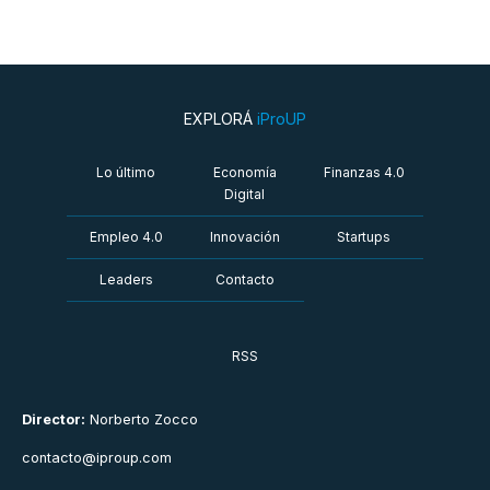
EXPLORÁ
iProUP
Lo último
Economía
Finanzas 4.0
Digital
Empleo 4.0
Innovación
Startups
Leaders
Contacto
RSS
Director:
Norberto Zocco
contacto@iproup.com