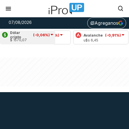
07/08/2026
Agreganos
library_add
Dólar
(-0,06%)
Cardano
(-1,23%)
Avalanche
(-0,91%)
Po
cripto
$ 1570,07
u$s 0,20
u$s 6,45
u$