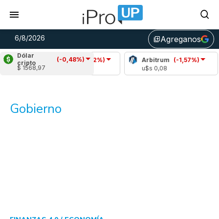
6/8/2026
Agreganos
library_add
Dólar
(-0,48%)
Chainlink
(-0,42%)
Arbitrum
(-1,57%)
Bi
cripto
$ 1568,97
u$s 8,13
u$s 0,08
u$
Gobierno