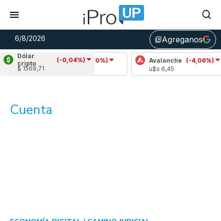
6/8/2026
Agreganos
library_add
Dólar
(-0,04%)
Cardano
(-2,10%)
Avalanche
(-4,06%)
cripto
$ 1569,71
u$s 0,19
u$s 6,45
Cuenta