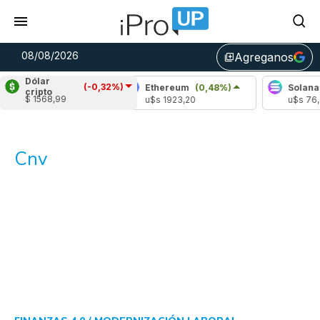
08/08/2026
Agreganos
library_add
Dólar
(-0,32%)
(0,28%)
Ethereum
(0,48%)
Solana
(3,67%
cripto
$ 1568,99
11,00
u$s 1923,20
u$s 76,62
Cnv