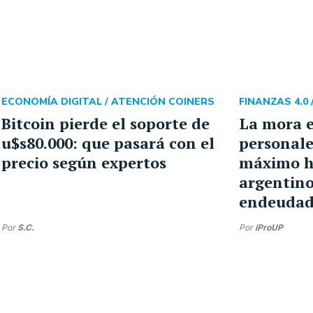
ECONOMÍA DIGITAL /
ATENCIÓN COINERS
FINANZAS 4.0 
Bitcoin pierde el soporte de
La mora e
u$s80.000: que pasará con el
personale
precio según expertos
máximo hi
argentino
endeudad
Por
S.C.
Por
iProUP