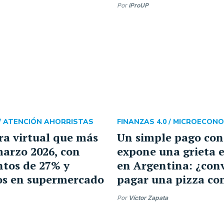
Por
iProUP
/
ATENCIÓN AHORRISTAS
FINANZAS 4.0 /
MICROECONO
era virtual que más
Un simple pago con
arzo 2026, con
expone una grieta 
tos de 27% y
en Argentina: ¿con
os en supermercado
pagar una pizza con
Por
Víctor Zapata