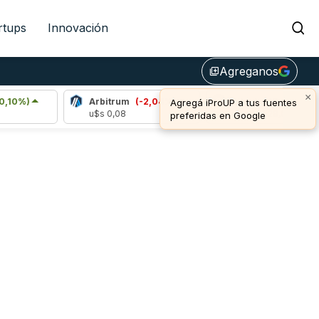
rtups
Innovación
Agreganos
library_add
×
Arbitrum
(-2,04%)
Bitcoin
(0,67%)
Agregá iProUP a tus fuentes
u$s 0,08
u$s 64.528,00
preferidas en Google