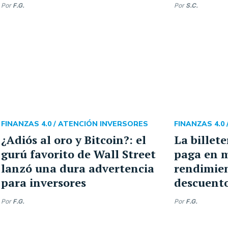
Por
F.G.
Por
S.C.
FINANZAS 4.0 /
ATENCIÓN INVERSORES
FINANZAS 4.0 
¿Adiós al oro y Bitcoin?: el
La billet
gurú favorito de Wall Street
paga en m
lanzó una dura advertencia
rendimien
para inversores
descuent
Por
F.G.
Por
F.G.