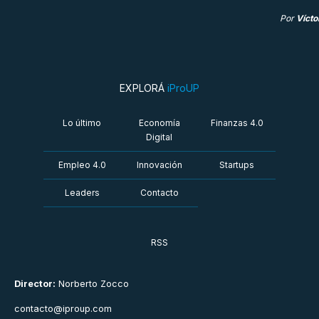
Por
Vícto
EXPLORÁ
iProUP
Lo último
Economía
Finanzas 4.0
Digital
Empleo 4.0
Innovación
Startups
Leaders
Contacto
RSS
Director:
Norberto Zocco
contacto@iproup.com