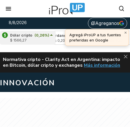
8/8/2026
Agreganos
library_add
×
Agregá iProUP a tus fuentes
Dólar cripto
(0,26%)
(0,82%)
Cardano
(0,18%)
Avalanche
(0,
preferidas en Google
$ 1566,27
u$s 0,20
u$s 6,52
ALERTA
Normativa cripto - Clarity Act en Argentina: impacto
en Bitcoin, dólar cripto y exchanges
Más información
CLARITY ACT EN AR
INNOVACIÓN