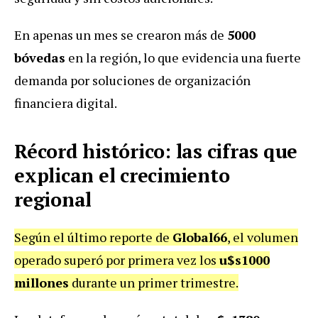
En apenas un mes se crearon más de
5000
bóvedas
en la región, lo que evidencia una fuerte
demanda por soluciones de organización
financiera digital.
Récord histórico: las cifras que
explican el crecimiento
regional
Según el último reporte de
Global66
, el volumen
operado superó por primera vez los
u$s1000
millones
durante un primer trimestre.