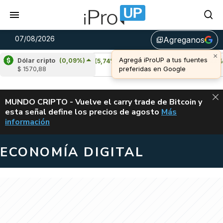
07/08/2026
Agreganos
library_add
Dólar cripto
(0,09%)
Cardano
(5,74%)
Avalanche
(0,22%)
$ 1570,88
u$s 0,20
u$s 6,45
ALERTA
MUNDO CRIPTO - Vuelve el carry trade de Bitcoin y
esta señal define los precios de agosto
Más
VUELVE EL CAR
información
ECONOMÍA DIGITAL