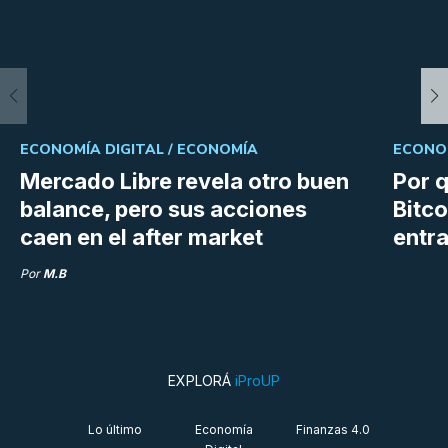
ECONOMÍA DIGITAL /
ECONOMÍA
ECONOM
Mercado Libre revela otro buen
Por q
balance, pero sus acciones
Bitco
caen en el after market
entra
Por
M.B
EXPLORÁ
iProUP
Lo último
Economía
Finanzas 4.0