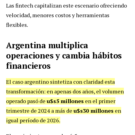
Las fintech capitalizan este escenario ofreciendo
velocidad, menores costos y herramientas
flexibles.
Argentina multiplica
operaciones y cambia hábitos
financieros
El caso argentino sintetiza con claridad esta
transformación: en apenas dos años, el volumen
operado pasó de
u$s5 millones
en el primer
trimestre de 2024 a más de
u$s30 millones
en
igual período de 2026.