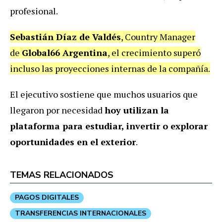
profesional.
Sebastián Díaz de Valdés
, Country Manager
de
Global66 Argentina
, el crecimiento superó
incluso las proyecciones internas de la compañía.
El ejecutivo sostiene que muchos usuarios que
llegaron por necesidad
hoy utilizan la
plataforma para estudiar, invertir o explorar
oportunidades en el exterior
.
TEMAS RELACIONADOS
PAGOS DIGITALES
TRANSFERENCIAS INTERNACIONALES