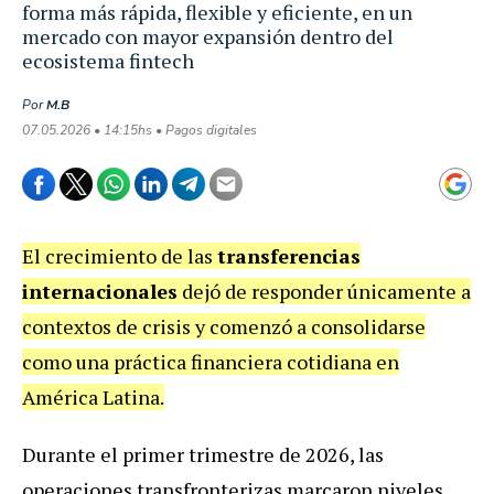
forma más rápida, flexible y eficiente, en un
mercado con mayor expansión dentro del
ecosistema fintech
Por
M.B
07.05.2026 • 14:15hs • Pagos digitales
El crecimiento de las
transferencias
internacionales
dejó de responder únicamente a
contextos de crisis y comenzó a consolidarse
como una práctica financiera cotidiana en
América Latina.
Durante el primer trimestre de 2026, las
operaciones transfronterizas marcaron niveles