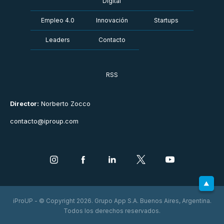
Digital
Empleo 4.0
Innovación
Startups
Leaders
Contacto
RSS
Director:
Norberto Zocco
contacto@iproup.com
iProUP - © Copyright 2026. Grupo App S.A. Buenos Aires, Argentina.
Todos los derechos reservados.