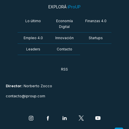
EXPLORÁ
iProUP
Lo último
Economía
Finanzas 4.0
Digital
Empleo 4.0
Innovación
Startups
Leaders
Contacto
RSS
Director:
Norberto Zocco
contacto@iproup.com