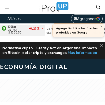
7/8/2026
Agreganos
library_add
×
Dólar
Agregá iProUP a tus fuentes
(-0,23%)
ple
(-0,85%)
Cardano
(0,00%)
Avalanche
cripto
preferidas en Google
$ 1566,50
 1,03
u$s 0,20
u$s 6,46
ALERTA
Normativa cripto - Clarity Act en Argentina: impacto
en Bitcoin, dólar cripto y exchanges
Más información
CLARITY ACT EN AR
ECONOMÍA DIGITAL