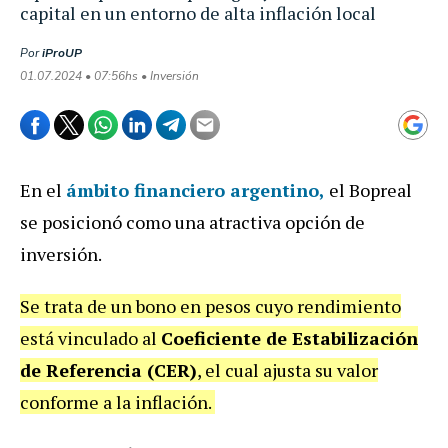
capital en un entorno de alta inflación local
Por
iProUP
01.07.2024 • 07:56hs • Inversión
En el
ámbito financiero argentino,
el Bopreal
se posicionó como una atractiva opción de
inversión.
Se trata de un bono en pesos cuyo rendimiento
está vinculado al
Coeficiente de Estabilización
de Referencia (CER)
, el cual ajusta su valor
conforme a la inflación.