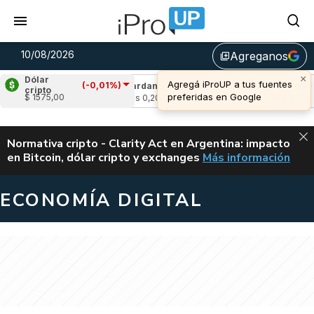
10/08/2026
Agreganos
library_add
×
Dólar
Agregá iProUP a tus fuentes
(-0,01%)
(-0,09%)
Cardano
(0,00%)
Avalanche
(0,
cripto
preferidas en Google
$ 1575,00
u$s 0,20
u$s 6,52
ALERTA
Normativa cripto - Clarity Act en Argentina: impacto
en Bitcoin, dólar cripto y exchanges
Más información
CLARITY ACT EN AR
ECONOMÍA DIGITAL