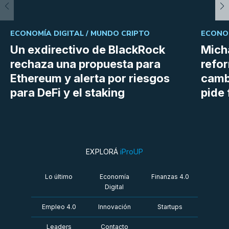
ECONOMÍA DIGITAL /
MUNDO CRIPTO
ECONOM
Un exdirectivo de BlackRock
Micha
rechaza una propuesta para
refor
Ethereum y alerta por riesgos
cambi
para DeFi y el staking
pide 
EXPLORÁ
iProUP
Lo último
Economía
Finanzas 4.0
Digital
Empleo 4.0
Innovación
Startups
Leaders
Contacto