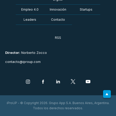
Empleo 4.0
Innovación
Startups
Leaders
Contacto
RSS
Director:
Norberto Zocco
contacto@iproup.com
iProUP - © Copyright 2026. Grupo App S.A. Buenos Aires, Argentina.
Todos los derechos reservados.