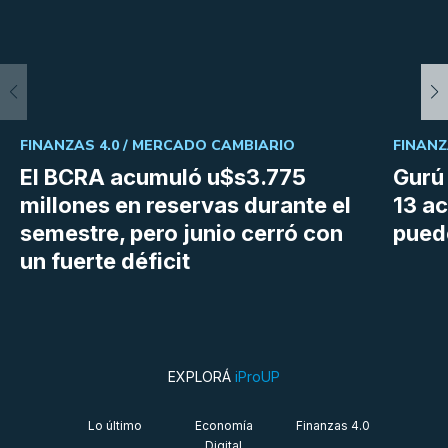
FINANZAS 4.0 /
MERCADO CAMBIARIO
FINANZ
El BCRA acumuló u$s3.775
Gurú 
millones en reservas durante el
13 ac
semestre, pero junio cerró con
pued
un fuerte déficit
EXPLORÁ
iProUP
Lo último
Economía
Finanzas 4.0
Digital