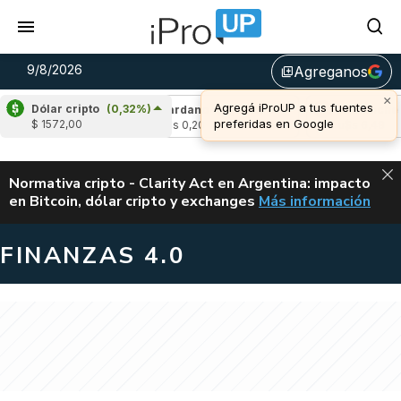
9/8/2026
Agreganos
library_add
×
Agregá iProUP a tus fuentes
Dólar cripto
(0,32%)
(-0,33%)
Cardano
(-1,27%)
Avalanche
(-
preferidas en Google
$ 1572,00
4
u$s 0,20
u$s 6,49
ALERTA
Normativa cripto - Clarity Act en Argentina: impacto
en Bitcoin, dólar cripto y exchanges
Más información
CLARITY ACT EN AR
FINANZAS 4.0