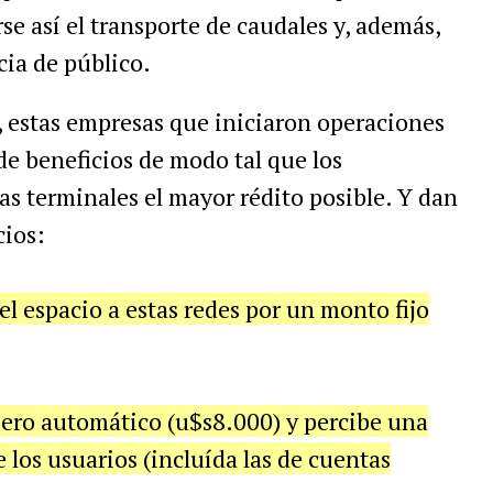
rse así el transporte de caudales y, además,
ia de público.
s, estas empresas que iniciaron operaciones
de beneficios de modo tal que los
as terminales el mayor rédito posible. Y dan
cios:
el espacio a estas redes por un monto fijo
jero automático (u$s8.000) y percibe una
 los usuarios (incluída las de cuentas