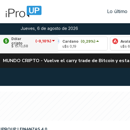
Lo último
Jueves, 6 de agosto de 2026
Dólar
(-0,10%)
(-0,71%)
Cardano
(0,29%)
Avalanche
(-0
cripto
$ 1570,68
6
u$s 0,19
u$s 6,66
MUNDO CRIPTO - Vuelve el carry trade de Bitcoin y esta
IPROUP
FINANZAS 4.0