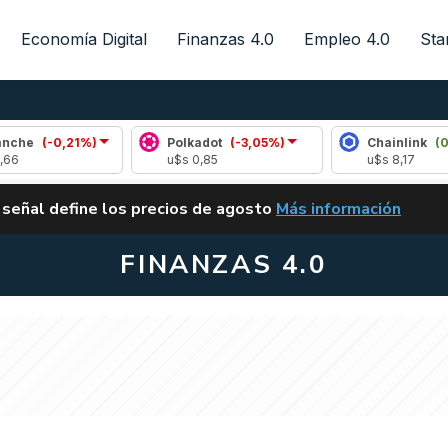
Economía Digital
Finanzas 4.0
Empleo 4.0
Sta
,21%)
Polkadot
(-3,05%)
Chainlink
(0,57%)
u$s 0,85
u$s 8,17
ALERTA
 señal define los precios de agosto
Más información
VUELVE EL CARRY TRA
FINANZAS 4.0