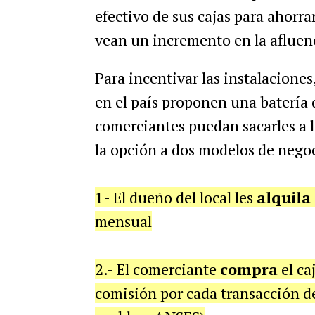
efectivo de sus cajas para ahorra
vean un incremento en la afluenc
Para incentivar las instalacione
en el país proponen una batería 
comerciantes puedan sacarles a l
la opción a dos modelos de nego
1- El dueño del local les
alquila
mensual
2.- El comerciante
compra
el ca
comisión por cada transacción de