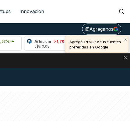
rtups
Innovación
Agreganos
library_add
×
Arbitrum
(-1,70%)
Bitcoin
(1,02%)
Agregá iProUP a tus fuentes
u$s 0,08
u$s 64.596,00
preferidas en Google
DE DE BITCOIN Y ESTA SEÑAL DEFINE LOS PRECIOS DE AG