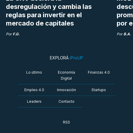
desregulación y cambia las
desc
reglas para invertir en el
prom
mercado de capitales
por e
Por
F.G.
Por
B.A.
EXPLORÁ
iProUP
Lo último
Economía
Finanzas 4.0
Digital
Empleo 4.0
Innovación
Startups
Leaders
Contacto
RSS