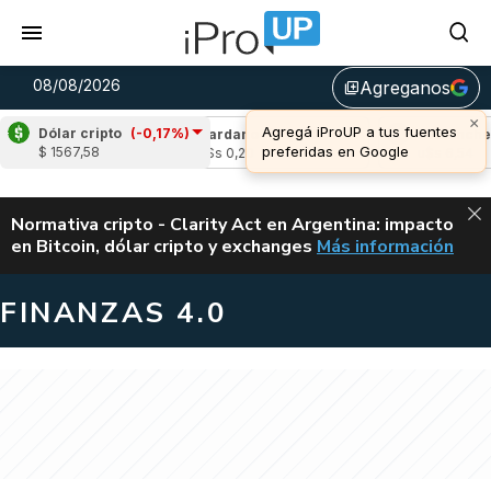
08/08/2026
Agreganos
library_add
×
Agregá iProUP a tus fuentes
Dólar cripto
(-0,17%)
(-0,06%)
Cardano
(-0,83%)
Avalanche
(1
preferidas en Google
$ 1567,58
4
u$s 0,20
u$s 6,54
ALERTA
Normativa cripto - Clarity Act en Argentina: impacto
en Bitcoin, dólar cripto y exchanges
Más información
CLARITY ACT EN AR
FINANZAS 4.0