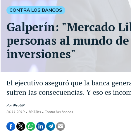
CONTRA LOS BANCOS
Galperín: "Mercado Li
personas al mundo de
inversiones"
El ejecutivo aseguró que la banca genera
sufren las consecuencias. Y eso es incom
Por
iProUP
04.11.2019 • 18:33hs • Contra los bancos