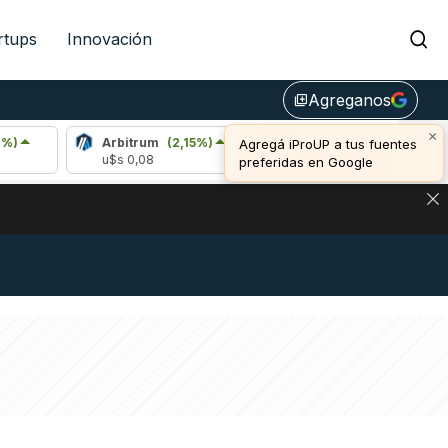
rtups
Innovación
Agreganos
library_add
×
Arbitrum
(2,15%)
Bitcoin
(0,15%)
Agregá iProUP a tus fuentes
u$s 0,08
u$s 65.058,00
preferidas en Google
NA: IMPACTO EN BITCOIN, DÓLAR CRIPTO Y EXCHANGES