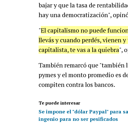
bajar y que la tasa de rentabili
hay una democratización", opinó 
"
El capitalismo no puede funcion
llevás y cuando perdés, vienen y
capitalista, te vas a la quiebra
", 
También remarcó que "también l
pymes y el monto promedio es de
compiten contra los bancos.
Te puede interesar
Se impone el "dólar Paypal" para sa
ingenio para no ser pesificados