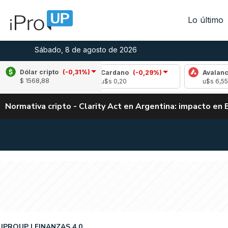
Lo último
Sábado, 8 de agosto de 2026
Dólar cripto
(-0,31%)
1,79%)
Cardano
(-0,29%)
Avalanche
(1,6
$ 1568,88
u$s 0,20
u$s 6,55
Normativa cripto - Clarity Act en Argentina: impacto en 
IPROUP
FINANZAS 4.0