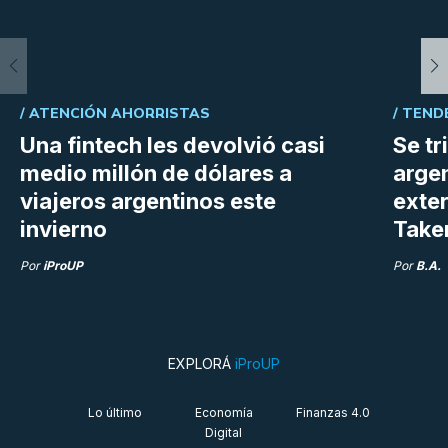
/
ATENCIÓN AHORRISTAS
/
TEND
Una fintech les devolvió casi
Se tr
medio millón de dólares a
argen
viajeros argentinos este
exter
invierno
Take
Por
iProUP
Por
B.A.
EXPLORÁ
iProUP
Lo último
Economía
Finanzas 4.0
Digital