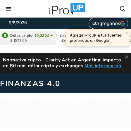
9/8/2026
Agreganos
library_add
×
Agregá iProUP a tus fuentes
Dólar cripto
(0,32%)
pple
(-0,33%)
Cardano
(-1,27%)
Avalanche
preferidas en Google
$ 1572,00
 1,04
u$s 0,20
u$s 6,49
ALERTA
Normativa cripto - Clarity Act en Argentina: impacto
en Bitcoin, dólar cripto y exchanges
Más información
CLARITY ACT EN AR
FINANZAS 4.0