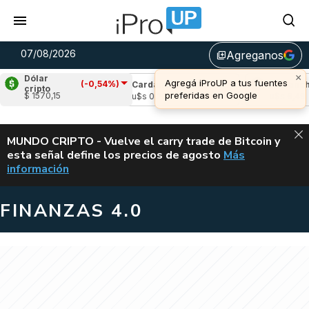
07/08/2026
Agreganos
library_add
×
Dólar
Agregá iProUP a tus fuentes
(-0,54%)
e
(-0,67%)
Cardano
(3,25%)
Avalanche
(
cripto
preferidas en Google
$ 1570,15
04
u$s 0,20
u$s 6,49
ALERTA
MUNDO CRIPTO - Vuelve el carry trade de Bitcoin y
esta señal define los precios de agosto
Más
VUELVE EL CAR
información
FINANZAS 4.0