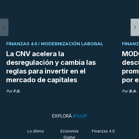
FINANZAS 4.0 /
MODERNIZACIÓN LABORAL
FINANZ
La CNV acelera la
MODO
desregulación y cambia las
desc
reglas para invertir en el
prom
mercado de capitales
por e
Por
F.G.
Por
B.A.
EXPLORÁ
iProUP
Lo último
Economía
Finanzas 4.0
Digital