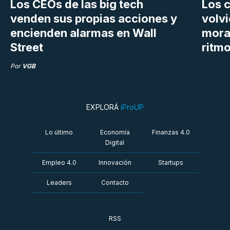
Los CEOs de las big tech
Los 
venden sus propias acciones y
volvi
encienden alarmas en Wall
mora
Street
ritm
Por
VGB
EXPLORÁ
iProUP
Lo último
Economía
Finanzas 4.0
Digital
Empleo 4.0
Innovación
Startups
Leaders
Contacto
RSS