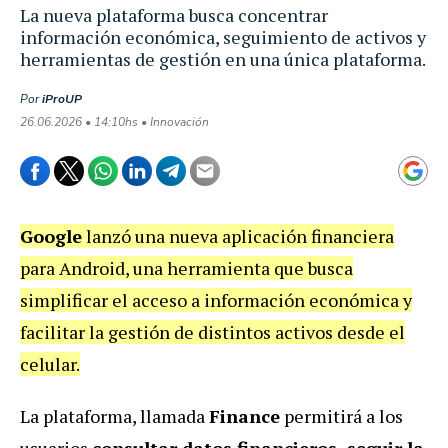
La nueva plataforma busca concentrar
información económica, seguimiento de activos y
herramientas de gestión en una única plataforma.
Por
iProUP
26.06.2026 • 14:10hs • Innovación
Google
lanzó una nueva aplicación financiera
para Android, una herramienta que busca
simplificar el acceso a información económica y
facilitar la gestión de distintos activos desde el
celular.
La plataforma, llamada
Finance
permitirá a los
usuarios
consultar datos financieros, seguir la