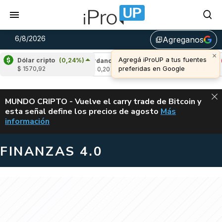
6/8/2026
Agreganos
library_add
×
Agregá iProUP a tus fuentes
Dólar cripto
(0,24%)
(-2,68%)
Cardano
(6,73%)
Avalanche
(-2
preferidas en Google
$ 1570,92
u$s 0,20
u$s 6,47
ALERTA
MUNDO CRIPTO - Vuelve el carry trade de Bitcoin y
esta señal define los precios de agosto
Más
VUELVE EL CAR
información
FINANZAS 4.0