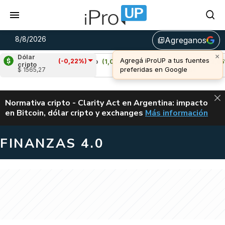
8/8/2026
Agreganos
library_add
×
Dólar
Agregá iProUP a tus fuentes
(-0,22%)
)
Cardano
(1,01%)
Avalanche
(2,55%)
cripto
preferidas en Google
$ 1565,27
u$s 0,20
u$s 6,54
ALERTA
Normativa cripto - Clarity Act en Argentina: impacto
en Bitcoin, dólar cripto y exchanges
Más información
CLARITY ACT EN AR
FINANZAS 4.0