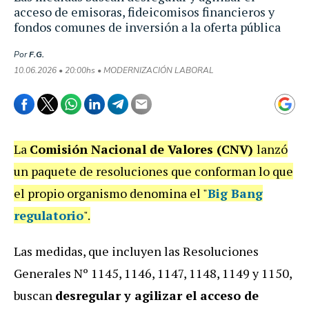
acceso de emisoras, fideicomisos financieros y
fondos comunes de inversión a la oferta pública
Por
F.G.
10.06.2026 • 20:00hs • MODERNIZACIÓN LABORAL
La
Comisión Nacional de Valores (CNV)
lanzó
un paquete de resoluciones que conforman lo que
el propio organismo denomina el "
Big Bang
regulatorio
".
Las medidas, que incluyen las Resoluciones
Generales Nº 1145, 1146, 1147, 1148, 1149 y 1150,
buscan
desregular y agilizar el acceso de