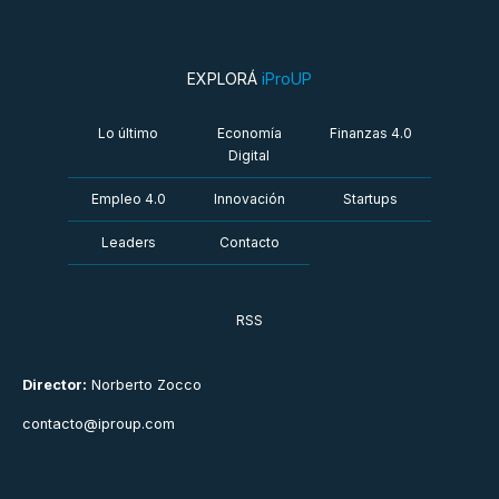
EXPLORÁ
iProUP
Lo último
Economía
Finanzas 4.0
Digital
Empleo 4.0
Innovación
Startups
Leaders
Contacto
RSS
Director:
Norberto Zocco
contacto@iproup.com