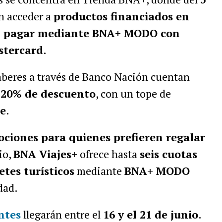
n acceder a
productos financiados en
 al pagar mediante BNA+ MODO con
astercard
.
beres a través de Banco Nación cuentan
e 20% de descuento
, con un tope de
te
.
ciones para quienes prefieren regalar
io,
BNA Viajes+
ofrece hasta
seis cuotas
etes turísticos
mediante
BNA+ MODO
dad.
ntes
llegarán entre el
16 y el 21 de junio
.