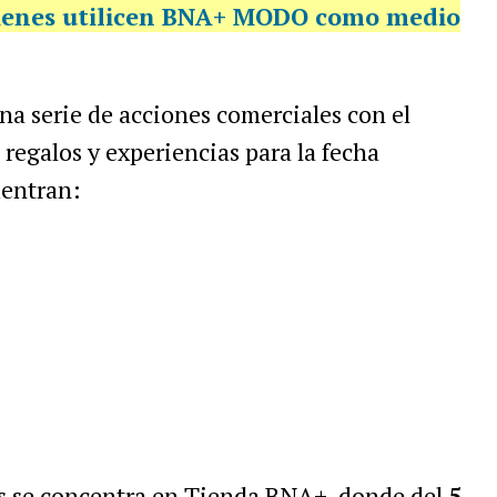
ienes utilicen BNA+ MODO como medio
na serie de acciones comerciales con el
e regalos y experiencias para la fecha
uentran:
as se concentra en Tienda BNA+, donde del
5