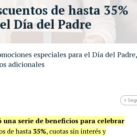
scuentos de hasta 35%
el Día del Padre
mociones especiales para el Día del Padre
tos adicionales
+ Seg
una serie de beneficios para celebrar
os de hasta
35%
, cuotas sin interés y