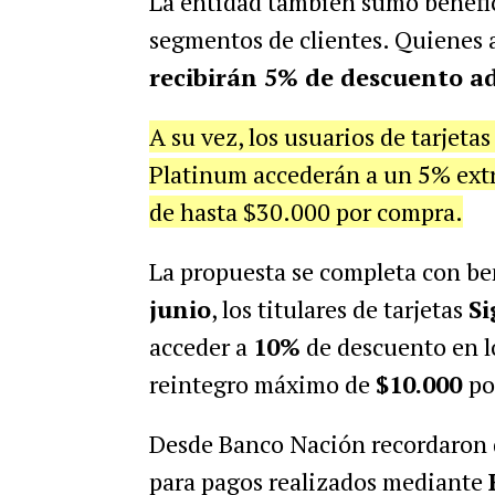
La entidad también sumó benefic
segmentos de clientes. Quienes
recibirán 5% de descuento ad
A su vez, los usuarios de tarjeta
Platinum accederán a un 5% extr
de hasta $30.000 por compra.
La propuesta se completa con be
junio
, los titulares de tarjetas
Si
acceder a
10%
de descuento en l
reintegro máximo de
$10.000
po
Desde Banco Nación recordaron q
para pagos realizados mediante