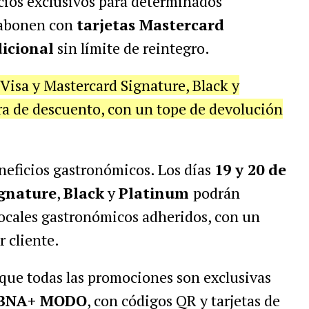
ios exclusivos para determinados
 abonen con
tarjetas Mastercard
icional
sin límite de reintegro.
s Visa y Mastercard Signature, Black y
a de descuento, con un tope de devolución
neficios gastronómicos. Los días
19 y 20 de
gnature
,
Black
y
Platinum
podrán
ocales gastronómicos adheridos, con un
r cliente.
ue todas las promociones son exclusivas
BNA+ MODO
, con códigos QR y tarjetas de