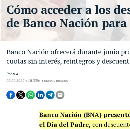
Cómo acceder a los de
de Banco Nación para 
Banco Nación ofrecerá durante junio pro
cuotas sin interés, reintegros y descuen
Por
B.A.
09.06.2026 • 16:00hs • nuevas promos
Banco Nación (BNA) presentó 
el Día del Padre,
con descuent