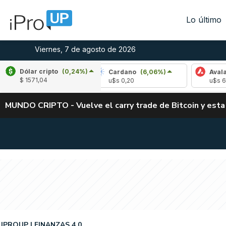
Lo último
Viernes, 7 de agosto de 2026
Dólar cripto
(0,24%)
e
(-1,26%)
Cardano
(6,06%)
Avalanche
(
$ 1571,04
03
u$s 0,20
u$s 6,44
MUNDO CRIPTO - Vuelve el carry trade de Bitcoin y esta
IPROUP
FINANZAS 4.0