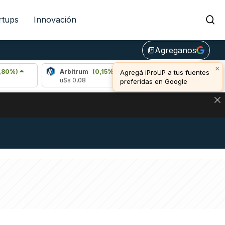
rtups
Innovación
Agreganos
library_add
×
Arbitrum
(0,15%)
Bitcoin
(0,24%)
Agregá iProUP a tus fuentes
u$s 0,08
u$s 64.778,00
preferidas en Google
DE DE BITCOIN Y ESTA SEÑAL DEFINE LOS PRECIOS DE AG