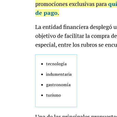
promociones exclusivas para
qu
de pago
.
La entidad financiera desplegó u
objetivo de facilitar la compra d
especial, entre los rubros se enc
tecnología
indumentaria
gastronomía
turismo
Una de las principales propuest