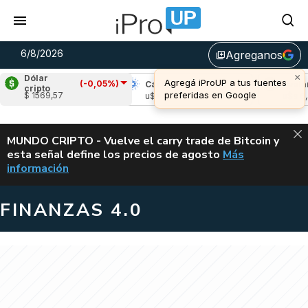
6/8/2026
Agreganos
library_add
×
Dólar
Agregá iProUP a tus fuentes
(-0,05%)
ipple
(-1,87%)
Cardano
(-4,05%)
Avalanch
cripto
preferidas en Google
$ 1569,57
$s 1,04
u$s 0,19
u$s 6,41
ALERTA
MUNDO CRIPTO - Vuelve el carry trade de Bitcoin y
esta señal define los precios de agosto
Más
VUELVE EL CAR
información
FINANZAS 4.0