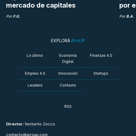
mercado de capitales
por e
Por
F.G.
Por
B.A.
EXPLORÁ
iProUP
Lo último
Economía
Finanzas 4.0
Digital
Empleo 4.0
Innovación
Startups
Leaders
Contacto
RSS
Director:
Norberto Zocco
contacto@iproup.com