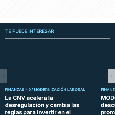
TE PUEDE INTERESAR
FINANZAS 4.0 /
MODERNIZACIÓN LABORAL
FINANZ
La CNV acelera la
MODO
desregulación y cambia las
desc
reglas para invertir en el
prom