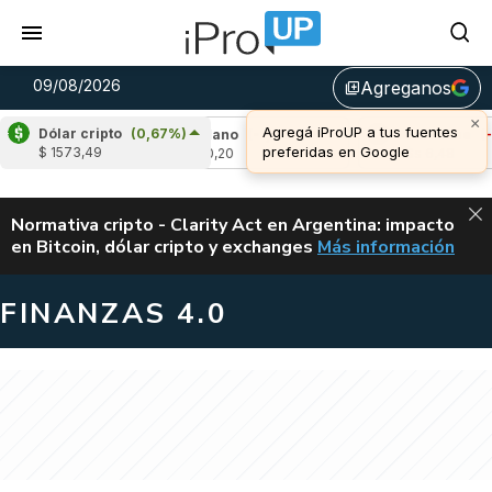
09/08/2026
Agreganos
library_add
×
Agregá iProUP a tus fuentes
Dólar cripto
(0,67%)
,06%)
Cardano
(-1,62%)
Avalanche
(-0,4
preferidas en Google
$ 1573,49
u$s 0,20
u$s 6,48
ALERTA
Normativa cripto - Clarity Act en Argentina: impacto
en Bitcoin, dólar cripto y exchanges
Más información
CLARITY ACT EN AR
FINANZAS 4.0