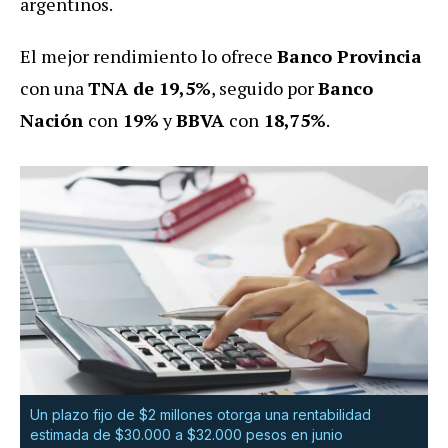
argentinos.
El mejor rendimiento lo ofrece
Banco Provincia
con una
TNA de 19,5%
, seguido por
Banco
Nación
con
19%
y
BBVA
con
18,75%
.
Un plazo fijo de $2 millones otorga una rentabilidad
estimada de $30.000 a $32.000 pesos en junio