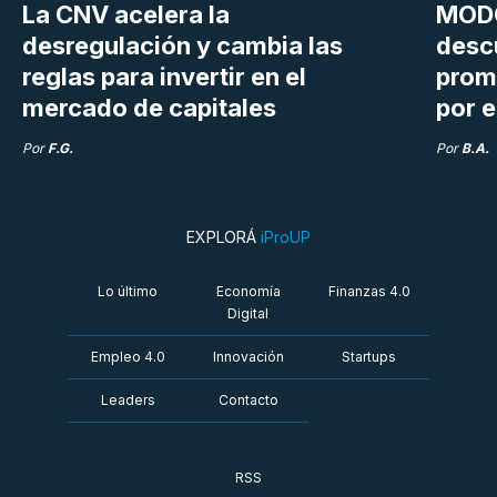
La CNV acelera la
MODO
desregulación y cambia las
desc
reglas para invertir en el
prom
mercado de capitales
por e
Por
F.G.
Por
B.A.
EXPLORÁ
iProUP
Lo último
Economía
Finanzas 4.0
Digital
Empleo 4.0
Innovación
Startups
Leaders
Contacto
RSS