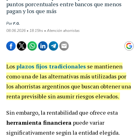
puntos porcentuales entre bancos que menos
pagan y los que más
Por
F.G.
08.06.2026 • 18:15hs • Atención ahorristas
Los
plazos fijos
tradicionales
se mantienen
como una de las alternativas más utilizadas por
los ahorristas argentinos que buscan obtener una
renta previsible sin asumir riesgos elevados.
Sin embargo, la rentabilidad que ofrece esta
herramienta financiera
puede variar
significativamente según la entidad elegida.