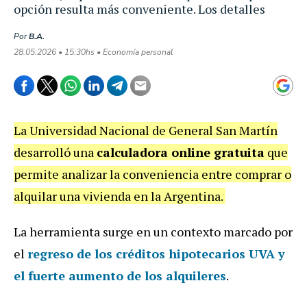
opción resulta más conveniente. Los detalles
Por
B.A.
28.05.2026 • 15:30hs • Economía personal
La Universidad Nacional de General San Martín
desarrolló una
calculadora online gratuita
que
permite analizar la conveniencia entre comprar o
alquilar una vivienda en la Argentina.
La herramienta surge en un contexto marcado por
el
regreso de los créditos hipotecarios UVA y
el fuerte aumento de los alquileres
.