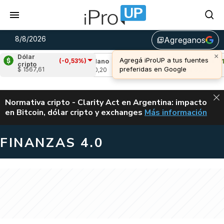
8/8/2026
Agreganos
library_add
×
Dólar
Agregá iProUP a tus fuentes
(-0,53%)
,08%)
Cardano
(-1,47%)
Avalanche
(1,50
cripto
preferidas en Google
$ 1567,61
u$s 0,20
u$s 6,53
ALERTA
Normativa cripto - Clarity Act en Argentina: impacto
en Bitcoin, dólar cripto y exchanges
Más información
CLARITY ACT EN AR
FINANZAS 4.0