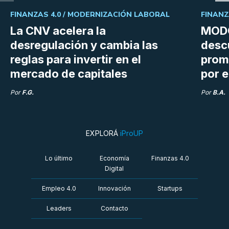
FINANZAS 4.0 /
MODERNIZACIÓN LABORAL
FINANZ
La CNV acelera la
MODO
desregulación y cambia las
desc
reglas para invertir en el
prom
mercado de capitales
por e
Por
F.G.
Por
B.A.
EXPLORÁ
iProUP
Lo último
Economía
Finanzas 4.0
Digital
Empleo 4.0
Innovación
Startups
Leaders
Contacto