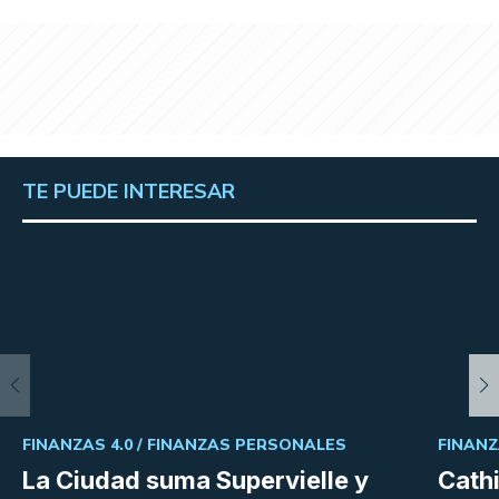
TE PUEDE INTERESAR
FINANZAS 4.0 /
FINANZAS PERSONALES
FINANZ
La Ciudad suma Supervielle y
Cath