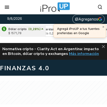
9/8/2026
Agreganos
library_add
×
Agregá iProUP a tus fuentes
Dólar cripto
(0,28%)
(-0,55%)
Cardano
(-1,41%)
Avalanche
(-
preferidas en Google
$ 1571,78
4
u$s 0,20
u$s 6,47
ALERTA
Normativa cripto - Clarity Act en Argentina: impacto
en Bitcoin, dólar cripto y exchanges
Más información
CLARITY ACT EN AR
FINANZAS 4.0