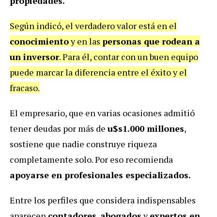
propiedades.
Según indicó, el verdadero valor está en el
conocimiento
y en las
personas que rodean a
un inversor
. Para él, contar con un buen equipo
puede marcar la diferencia entre el éxito y el
fracaso.
El empresario, que en varias ocasiones admitió
tener deudas por más de
u$s1.000 millones
,
sostiene que nadie construye riqueza
completamente solo. Por eso recomienda
apoyarse en profesionales especializados.
Entre los perfiles que considera indispensables
aparecen
contadores
,
abogados
y
expertos en