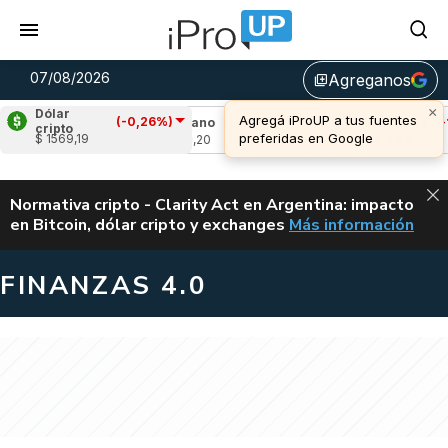
07/08/2026
Agreganos
library_add
×
Dólar
Agregá iProUP a tus fuentes
(-0,26%)
17%)
Cardano
(-2,97%)
Avalanche
(-1,12%
cripto
preferidas en Google
$ 1569,19
u$s 0,20
u$s 6,40
ALERTA
Normativa cripto - Clarity Act en Argentina: impacto
en Bitcoin, dólar cripto y exchanges
Más información
CLARITY ACT EN AR
FINANZAS 4.0