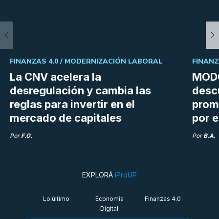
FINANZAS 4.0 /
MODERNIZACIÓN LABORAL
FINANZ
La CNV acelera la
MODO
desregulación y cambia las
desc
reglas para invertir en el
prom
mercado de capitales
por e
Por
F.G.
Por
B.A.
EXPLORÁ
iProUP
Lo último
Economía
Finanzas 4.0
Digital