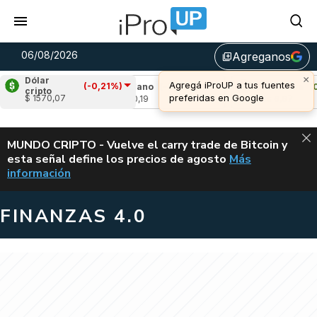
06/08/2026
Agreganos
library_add
×
Dólar
Agregá iProUP a tus fuentes
(-0,21%)
,81%)
Cardano
(-0,98%)
Avalanche
(0,04
cripto
preferidas en Google
$ 1570,07
u$s 0,19
u$s 6,67
ALERTA
MUNDO CRIPTO - Vuelve el carry trade de Bitcoin y
esta señal define los precios de agosto
Más
VUELVE EL CAR
información
FINANZAS 4.0