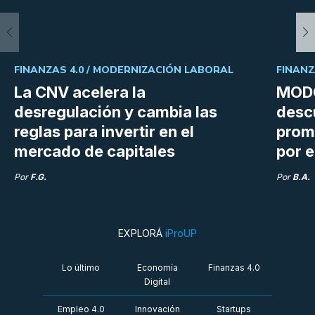
FINANZAS 4.0 /
MODERNIZACIÓN LABORAL
FINANZ
La CNV acelera la
MODO
desregulación y cambia las
desc
reglas para invertir en el
prom
mercado de capitales
por e
Por
F.G.
Por
B.A.
EXPLORÁ
iProUP
Lo último
Economía
Finanzas 4.0
Digital
Empleo 4.0
Innovación
Startups