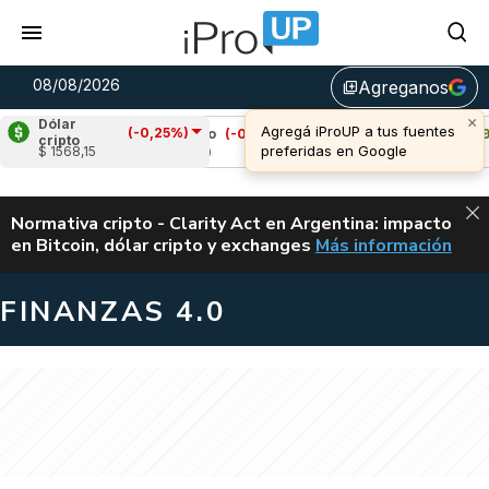
08/08/2026
Agreganos
library_add
×
Dólar
Agregá iProUP a tus fuentes
(-0,25%)
%)
Cardano
(-0,25%)
Avalanche
(1,99%)
cripto
preferidas en Google
$ 1568,15
u$s 0,20
u$s 6,54
ALERTA
Normativa cripto - Clarity Act en Argentina: impacto
en Bitcoin, dólar cripto y exchanges
Más información
CLARITY ACT EN AR
FINANZAS 4.0