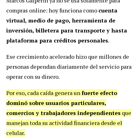
Marcos Galperin ya no se usa solamente para
compras online: hoy funciona como
cuenta
virtual, medio de pago, herramienta de
inversión, billetera para transporte y hasta
plataforma para créditos personales
.
Ese crecimiento acelerado hizo que millones de
personas dependan diariamente del servicio para
operar con su dinero.
Por eso, cada caída genera un
fuerte efecto
dominó sobre usuarios particulares,
comercios y trabajadores independientes
que
manejan toda su actividad financiera desde el
celular.