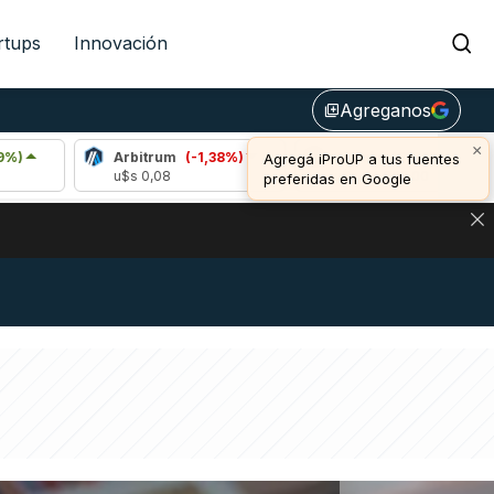
rtups
Innovación
Agreganos
library_add
×
Arbitrum
(-1,38%)
Bitcoin
(0,94%)
E
Agregá iProUP a tus fuentes
u$s 0,08
u$s 64.902,00
u
preferidas en Google
DE DE BITCOIN Y ESTA SEÑAL DEFINE LOS PRECIOS DE AG