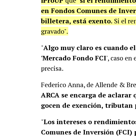
iProUP
que "
si el rendimient
en Fondos Comunes de Invers
billetera, está exento.
Si el re
gravado".
"
Algo muy claro es cuando el
'Mercado Fondo FCI
', caso en 
precisa.
Federico Anna, de Allende & Bre
ARCA se encarga de aclarar q
gocen de exención, tributan 
"
Los intereses o rendimiento
Comunes de Inversión (FCI) 