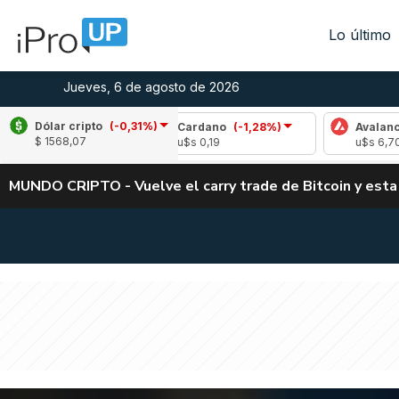
Lo último
Jueves, 6 de agosto de 2026
Dólar cripto
(-0,31%)
,95%)
Cardano
(-1,28%)
Avalanche
(0,73
$ 1568,07
u$s 0,19
u$s 6,70
MUNDO CRIPTO - Vuelve el carry trade de Bitcoin y esta