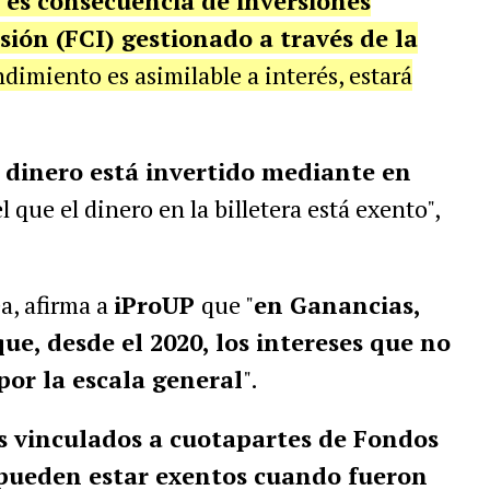
o es consecuencia de inversiones
ión (FCI) gestionado a través de la
ndimiento es asimilable a interés, estará
 dinero está invertido mediante en
el que el dinero en la billetera está exento",
a, afirma a
iProUP
que "
en Ganancias,
ue, desde el 2020, los intereses que no
por la escala general
".
s vinculados a cuotapartes de Fondos
pueden estar exentos cuando fueron