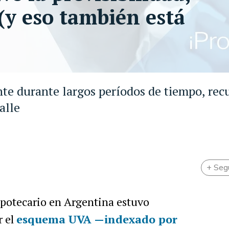
(y eso también está
nte durante largos períodos de tiempo, rec
alle
+ Seg
hipotecario en Argentina estuvo
r el
esquema UVA
—
indexado por