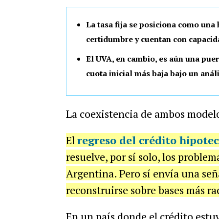
La tasa fija se posiciona como una
certidumbre y cuentan con capacida
El UVA, en cambio, es aún una puer
cuota inicial más baja bajo un anál
La coexistencia de ambos modelo
El
regreso del crédito hipote
resuelve, por sí solo, los proble
Argentina. Pero sí envía una señ
reconstruirse sobre bases más ra
En un país donde el crédito estu