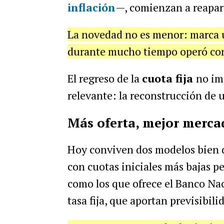
inflación
—, comienzan a reapare
La novedad no es menor: marca 
durante mucho tiempo operó con 
El regreso de la
cuota fija
no im
relevante: la reconstrucción de 
Más oferta, mejor merca
Hoy conviven dos modelos bien di
con cuotas iniciales más bajas pe
como los que ofrece el Banco Naci
tasa fija, que aportan previsibil