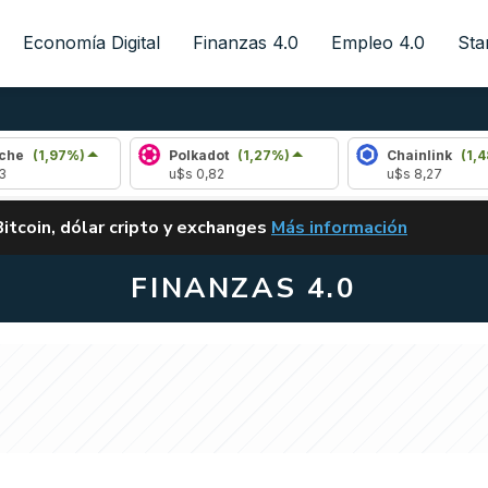
Economía Digital
Finanzas 4.0
Empleo 4.0
Sta
7%)
Polkadot
(1,27%)
Chainlink
(1,48%)
u$s 0,82
u$s 8,27
ALERTA
Bitcoin, dólar cripto y exchanges
Más información
CLARITY ACT EN ARGENTI
FINANZAS 4.0