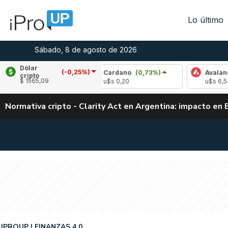
Lo último
Sábado, 8 de agosto de 2026
Dólar
(-0,25%)
1,31%)
Cardano
(0,73%)
Avalanche
(1,9
cripto
$ 1565,09
u$s 0,20
u$s 6,53
Normativa cripto - Clarity Act en Argentina: impacto en 
IPROUP
FINANZAS 4.0