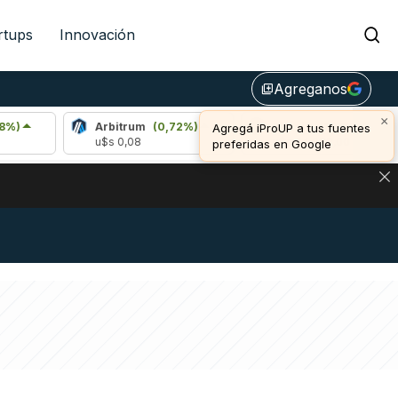
rtups
Innovación
Agreganos
library_add
×
Arbitrum
(0,72%)
Bitcoin
(1,19%)
Agregá iProUP a tus fuentes
u$s 0,08
u$s 64.989,00
preferidas en Google
NA: IMPACTO EN BITCOIN, DÓLAR CRIPTO Y EXCHANGES