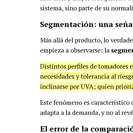
sistema, sino parte de su normal
Segmentación: una seña
Más allá del producto, lo verdad
empieza a observarse: la
segmen
Distintos perfiles de tomadores 
necesidades y tolerancia al riesg
inclinarse por UVA; quien prioriza
Este fenómeno es característico 
adapta a la demanda, y no al revé
El error de la comparaci