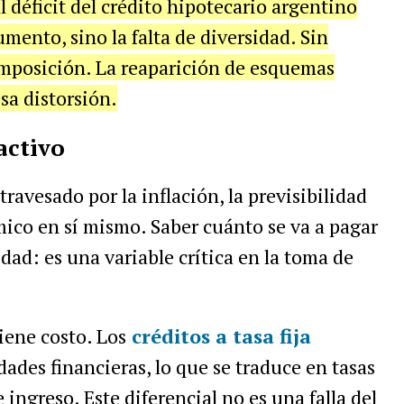
l déficit del crédito hipotecario argentino
mento, sino la falta de diversidad. Sin
mposición. La reaparición de esquemas
sa distorsión.
activo
avesado por la inflación, la previsibilidad
ico en sí mismo. Saber cuánto se va a pagar
ad: es una variable crítica en la toma de
iene costo. Los
créditos a tasa fija
dades financieras, lo que se traduce en tasas
 ingreso. Este diferencial no es una falla del