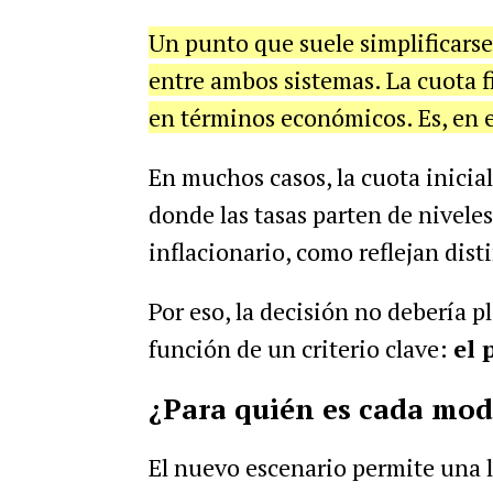
Un punto que suele simplificarse
entre ambos sistemas. La cuota 
en términos económicos. Es, en e
En muchos casos, la cuota inicia
donde las tasas parten de nivele
inflacionario, como reflejan disti
Por eso, la decisión no debería p
función de un criterio clave:
el 
¿Para quién es cada mod
El nuevo escenario permite una l