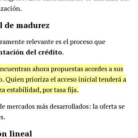
ización.
l de madurez
eramente relevante es el proceso que
tación del crédito
.
encuentran ahora propuestas acordes a sus
o. Quien prioriza el acceso inicial tenderá a
 estabilidad, por tasa fija.
de mercados más desarrollados: la oferta se
s.
ón lineal