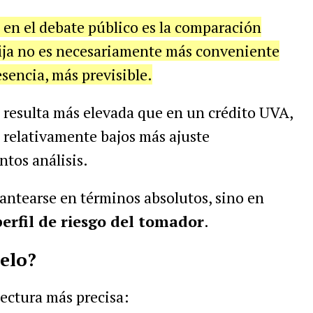
 en el debate público es la comparación
fija no es necesariamente más conveniente
sencia, más previsible.
l resulta más elevada que en un crédito UVA,
s relativamente bajos más ajuste
ntos análisis.
lantearse en términos absolutos, sino en
perfil de riesgo del tomador
.
elo?
ectura más precisa: