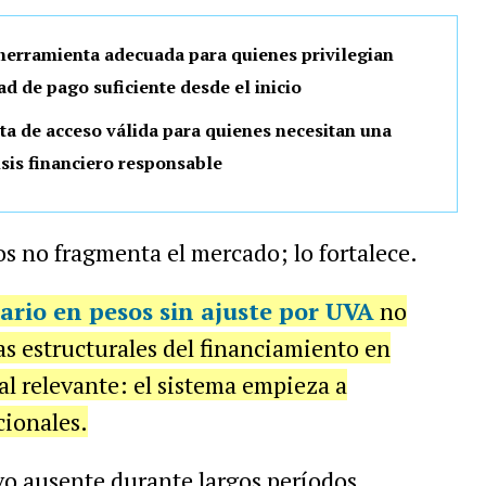
 herramienta adecuada para quienes privilegian
d de pago suficiente desde el inicio
ta de acceso válida para quienes necesitan una
isis financiero responsable
s no fragmenta el mercado; lo fortalece.
cario en pesos sin ajuste por UVA
no
mas estructurales del financiamiento en
al relevante: el sistema empieza a
cionales.
vo ausente durante largos períodos,