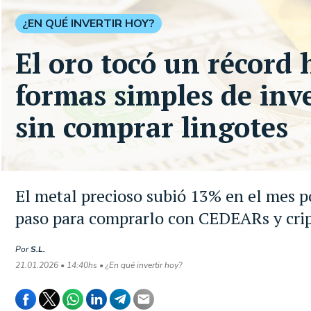
¿EN QUÉ INVERTIR HOY?
El oro tocó un récord 
formas simples de inv
sin comprar lingotes
El metal precioso subió 13% en el mes p
paso para comprarlo con CEDEARs y crip
Por
S.L.
21.01.2026 • 14:40hs • ¿En qué invertir hoy?