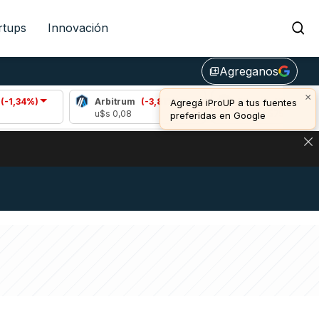
rtups
Innovación
Agreganos
library_add
×
Arbitrum
(-3,81%)
Bitcoin
(0,75%)
Agregá iProUP a tus fuentes
u$s 0,08
u$s 64.575,00
preferidas en Google
DE DE BITCOIN Y ESTA SEÑAL DEFINE LOS PRECIOS DE AG