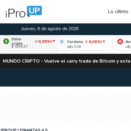
Lo último
Jueves, 6 de agosto de 2026
Dólar
(-0,05%)
e
(-1,87%)
Cardano
(-4,05%)
Avalanche
(
cripto
$ 1569,57
04
u$s 0,19
u$s 6,41
MUNDO CRIPTO - Vuelve el carry trade de Bitcoin y esta
IPROUP
FINANZAS 4.0