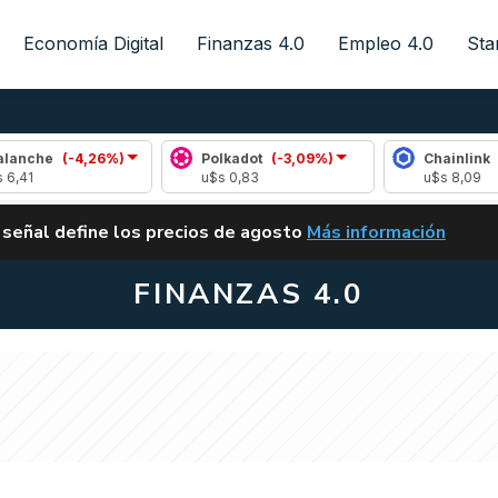
Economía Digital
Finanzas 4.0
Empleo 4.0
Sta
-4,26%)
Polkadot
(-3,09%)
Chainlink
(-1,34%)
u$s 0,83
u$s 8,09
ALERTA
 señal define los precios de agosto
Más información
VUELVE EL CARRY TRA
FINANZAS 4.0