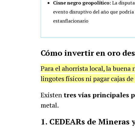
Cisne negro geopolítico:
La disputa
evento disruptivo del año que podría 
estanflacionario
Cómo invertir en oro de
Para el ahorrista local, la buena
lingotes físicos ni pagar cajas d
Existen
tres vías principales 
metal.
1. CEDEARs de Mineras 