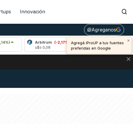
rtups
Innovación
Agreganos
library_add
×
Arbitrum
(-2,17%)
Bitcoin
(-0,11%)
Agregá iProUP a tus fuentes
u$s 0,08
u$s 64.908,00
preferidas en Google
NA: IMPACTO EN BITCOIN, DÓLAR CRIPTO Y EXCHANGES