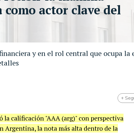
a como actor clave del
financiera y en el rol central que ocupa la
etalles
+ Seg
ó la calificación "AAA (arg)" con perspectiva
n Argentina, la nota más alta dentro de la