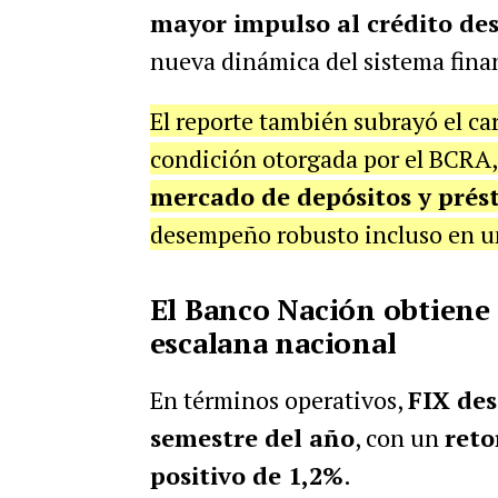
mayor impulso al crédito des
nueva dinámica del sistema fina
El reporte también subrayó el ca
condición otorgada por el BCRA,
mercado de depósitos y pré
desempeño robusto incluso en u
El Banco Nación obtiene 
escalana nacional
En términos operativos,
FIX des
semestre del año
, con un
reto
positivo de 1,2%
.