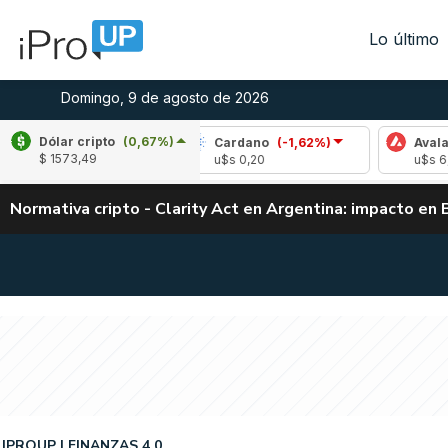
Lo último
Domingo, 9 de agosto de 2026
Dólar cripto
(0,67%)
(0,06%)
Cardano
(-1,62%)
Avalanche
(-0
$ 1573,49
4
u$s 0,20
u$s 6,48
Normativa cripto - Clarity Act en Argentina: impacto en 
IPROUP
FINANZAS 4.0