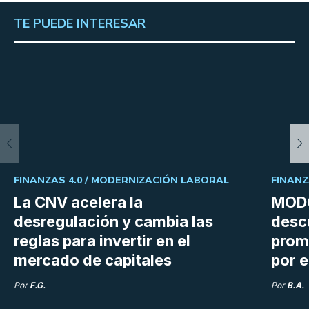
TE PUEDE INTERESAR
FINANZAS 4.0 /
MODERNIZACIÓN LABORAL
FINANZ
La CNV acelera la
MODO
desregulación y cambia las
desc
reglas para invertir en el
prom
mercado de capitales
por e
Por
F.G.
Por
B.A.