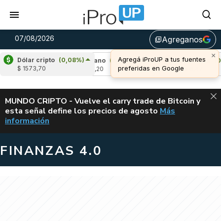
07/08/2026
Agreganos
library_add
×
Agregá iProUP a tus fuentes
Dólar cripto
(0,08%)
,72%)
Cardano
(4,90%)
Avalanche
(0,15%
preferidas en Google
$ 1573,70
u$s 0,20
u$s 6,47
ALERTA
MUNDO CRIPTO - Vuelve el carry trade de Bitcoin y
esta señal define los precios de agosto
Más
VUELVE EL CAR
información
FINANZAS 4.0