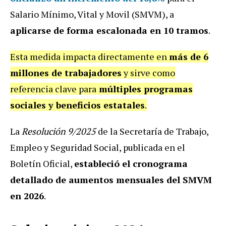
Salario Mínimo, Vital y Movil (SMVM), a
aplicarse de forma escalonada en 10 tramos
.
Esta medida impacta directamente en
más de 6
millones de trabajadores
y sirve como
referencia clave para
múltiples programas
sociales y beneficios estatales
.
La
Resolución 9/2025
de la Secretaría de Trabajo,
Empleo y Seguridad Social, publicada en el
Boletín Oficial,
estableció el cronograma
detallado de aumentos mensuales del SMVM
en 2026
.