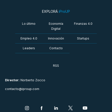
EXPLORÁ
iProUP
Lo último
Economía
Finanzas 4.0
Digital
Empleo 4.0
Innovación
Startups
Leaders
Contacto
RSS
Director:
Norberto Zocco
contacto@iproup.com