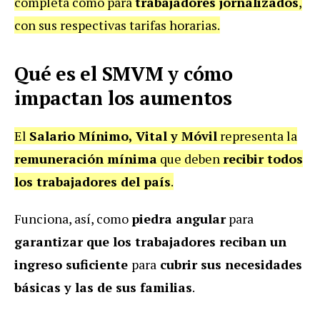
completa como para
trabajadores jornalizados
,
con sus respectivas tarifas horarias.
Qué es el SMVM y cómo
impactan los aumentos
El
Salario Mínimo, Vital y Móvil
representa la
remuneración mínima
que deben
recibir todos
los trabajadores del país
.
Funciona, así, como
piedra angular
para
garantizar que los trabajadores reciban un
ingreso suficiente
para
cubrir sus necesidades
básicas y las de sus familias
.