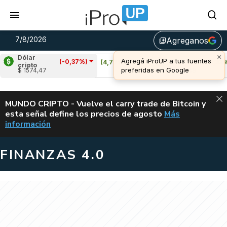
7/8/2026
Agreganos
library_add
Dólar
(-0,37%)
)
Cardano
(4,77%)
Avalanche
(1,32%)
cripto
$ 1574,47
u$s 0,20
u$s 6,49
ALERTA
MUNDO CRIPTO - Vuelve el carry trade de Bitcoin y
esta señal define los precios de agosto
Más
VUELVE EL CAR
información
FINANZAS 4.0