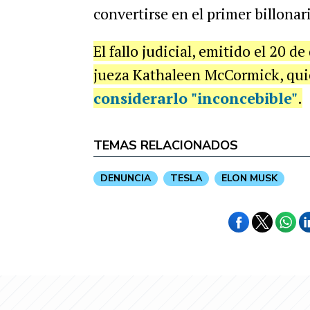
convertirse en el primer billonari
El fallo judicial, emitido el 20 d
jueza Kathaleen McCormick, qu
considerarlo "inconcebible"
.
TEMAS RELACIONADOS
DENUNCIA
TESLA
ELON MUSK