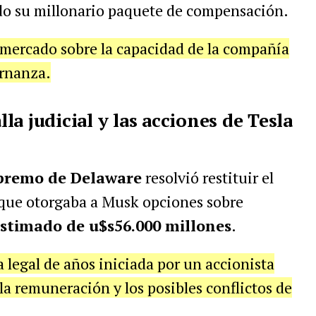
do su millonario paquete de compensación.
 mercado sobre la capacidad de la compañía
ernanza.
a judicial y las acciones de Tesla
premo de Delaware
resolvió restituir el
 que otorgaba a Musk opciones sobre
estimado de u$s56.000 millones
.
a legal de años iniciada por un accionista
a remuneración y los posibles conflictos de