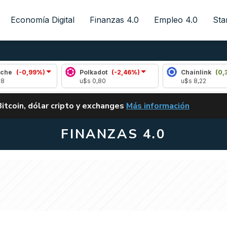
Economía Digital
Finanzas 4.0
Empleo 4.0
Sta
99%)
Polkadot
(-2,46%)
Chainlink
(0,35%)
u$s 0,80
u$s 8,22
ALERTA
Bitcoin, dólar cripto y exchanges
Más información
CLARITY ACT EN ARGENTI
FINANZAS 4.0