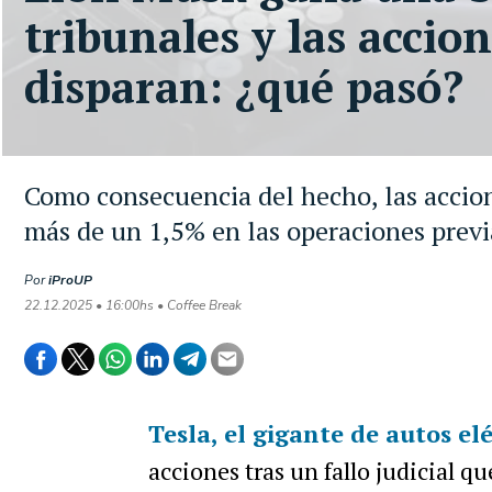
tribunales y las accion
disparan: ¿qué pasó?
Como consecuencia del hecho, las accion
más de un 1,5% en las operaciones previa
Por
iProUP
22.12.2025 • 16:00hs • Coffee Break
Tesla
, el gigante de autos el
acciones tras un fallo judicial q