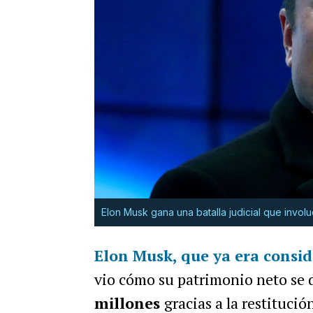
Elon Musk gana una batalla judicial que invo
Elon Musk, que ya era consi
vio cómo su patrimonio neto se 
millones
gracias a la restitució