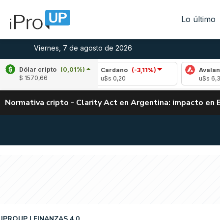
Lo último
Viernes, 7 de agosto de 2026
Dólar cripto
(0,01%)
-2,79%)
Cardano
(-3,11%)
Avalanche
(-0,
$ 1570,66
u$s 0,20
u$s 6,38
Normativa cripto - Clarity Act en Argentina: impacto en 
IPROUP
FINANZAS 4.0