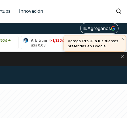
rtups
Innovación
Agreganos
library_add
×
Arbitrum
(-1,32%)
Bitcoin
(-0,02%)
Agregá iProUP a tus fuentes
u$s 0,08
u$s 64.664,00
preferidas en Google
NA: IMPACTO EN BITCOIN, DÓLAR CRIPTO Y EXCHANGES