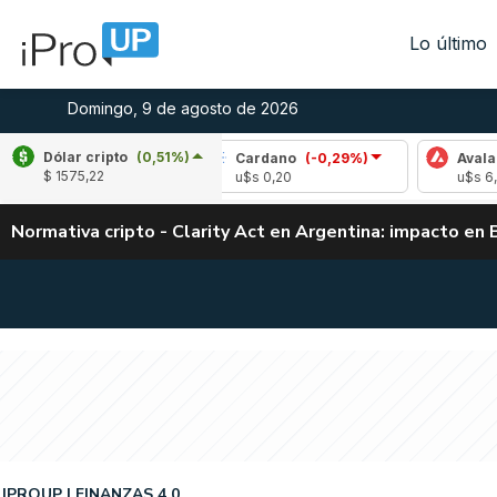
Lo último
Domingo, 9 de agosto de 2026
Dólar cripto
(0,51%)
,47%)
Cardano
(-0,29%)
Avalanche
(-1,0
$ 1575,22
u$s 0,20
u$s 6,49
Normativa cripto - Clarity Act en Argentina: impacto en 
IPROUP
FINANZAS 4.0