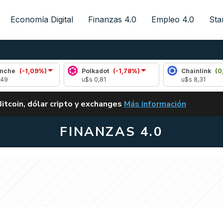
Economía Digital
Finanzas 4.0
Empleo 4.0
Sta
9%)
Polkadot
(-1,78%)
Chainlink
(0,18%)
u$s 0,81
u$s 8,31
ALERTA
Bitcoin, dólar cripto y exchanges
Más información
CLARITY ACT EN ARGENTI
FINANZAS 4.0