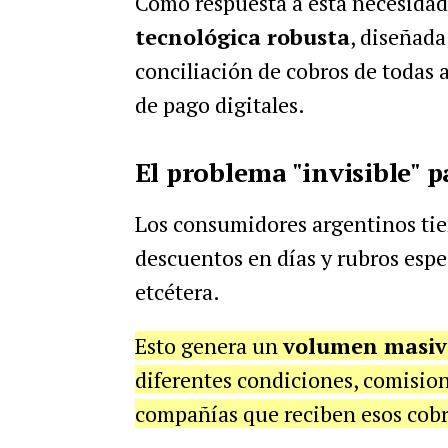
Como respuesta a esta necesidad 
tecnológica robusta
, diseñada
conciliación de cobros de todas 
de pago digitales.
El problema "invisible" p
Los consumidores argentinos tie
descuentos en días y rubros especí
etcétera.
Esto genera un
volumen masivo
diferentes condiciones, comision
compañías que reciben esos cobr