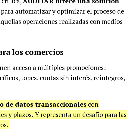
crítica,
AUDITAR ofrece una solución
 para automatizar y optimizar el proceso de
aquellas operaciones realizadas con medios
ara los comercios
nen acceso a múltiples promociones:
ficos, topes, cuotas sin interés, reintegros,
 de datos transaccionales
con
es y plazos. Y representa un desafío para las
os.