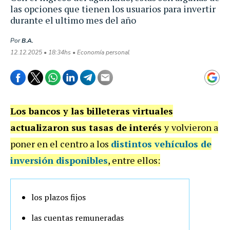
las opciones que tienen los usuarios para invertir
durante el ultimo mes del año
Por
B.A.
12.12.2025 • 18:34hs • Economía personal
Los bancos y las billeteras virtuales
actualizaron sus tasas de interés
y
volvieron a
poner en el centro a los
distintos vehículos de
inversión disponibles
, entre ellos:
los plazos fijos
las cuentas remuneradas