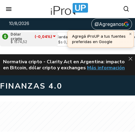
10/8/2026
Agreganos
library_add
×
Dólar
Agregá iProUP a tus fuentes
(-0,04%)
(-0,34%)
Cardano
(-0,16%)
Avalanche
(
cripto
preferidas en Google
$ 1574,52
04
u$s 0,20
u$s 6,53
ALERTA
Normativa cripto - Clarity Act en Argentina: impacto
en Bitcoin, dólar cripto y exchanges
Más información
CLARITY ACT EN AR
FINANZAS 4.0