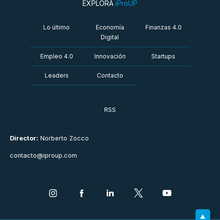
EXPLORÁ
iProUP
Lo último
Economía
Finanzas 4.0
Digital
Empleo 4.0
Innovación
Startups
Leaders
Contacto
RSS
Director:
Norberto Zocco
contacto@iproup.com