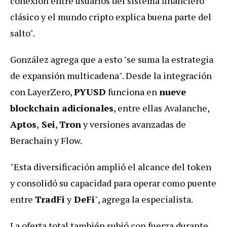
conexión entre usuarios del sistema financiero
clásico y el mundo cripto explica buena parte del
salto".
González agrega que a esto "se suma la estrategia
de expansión multicadena". Desde la integración
con LayerZero,
PYUSD
funciona en
nueve
blockchain adicionales
, entre ellas Avalanche,
Aptos
,
Sei
,
Tron
y versiones avanzadas de
Berachain y Flow.
"Esta diversificación amplió el alcance del token
y consolidó su capacidad para operar como puente
entre
TradFi
y
DeFi
", agrega la especialista.
La oferta total también subió con fuerza durante