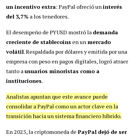
un incentivo extra
: PayPal ofreció un
interés
del 3,7%
a los tenedores.
El desempeño de PYUSD mostró la
demanda
creciente de stablecoins
en un
mercado
volátil
. Respaldada por dólares y emitida por una
empresa con peso en pagos digitales, logró atraer
tanto a
usuarios minoristas como a
instituciones
.
Analistas apuntan que este avance puede
consolidar a PayPal como un actor clave en la
transición hacia un sistema financiero híbrido.
En 2025, la criptomoneda de
PayPal dejó de ser