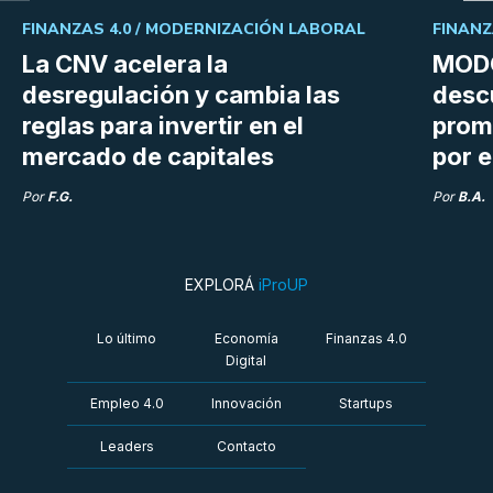
FINANZAS 4.0 /
MODERNIZACIÓN LABORAL
FINANZ
La CNV acelera la
MODO
desregulación y cambia las
desc
reglas para invertir en el
prom
mercado de capitales
por e
Por
F.G.
Por
B.A.
EXPLORÁ
iProUP
Lo último
Economía
Finanzas 4.0
Digital
Empleo 4.0
Innovación
Startups
Leaders
Contacto