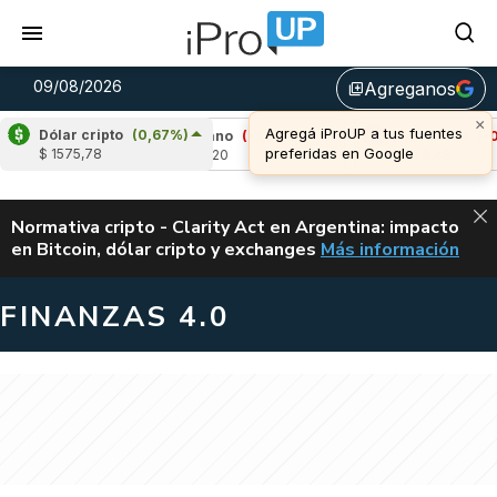
09/08/2026
Agreganos
library_add
×
Agregá iProUP a tus fuentes
Dólar cripto
(0,67%)
,02%)
Cardano
(-1,36%)
Avalanche
(-0,91
preferidas en Google
$ 1575,78
u$s 0,20
u$s 6,46
ALERTA
Normativa cripto - Clarity Act en Argentina: impacto
en Bitcoin, dólar cripto y exchanges
Más información
CLARITY ACT EN AR
FINANZAS 4.0