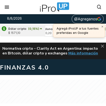
8/8/2026
Agreganos
library_add
×
Agregá iProUP a tus fuentes
Dólar cripto
(0,15%)
,59%)
Cardano
(-1,18%)
Avalanche
(0,54
preferidas en Google
$ 1571,10
u$s 0,20
u$s 6,47
ALERTA
Normativa cripto - Clarity Act en Argentina: impacto
en Bitcoin, dólar cripto y exchanges
Más información
CLARITY ACT EN AR
FINANZAS 4.0