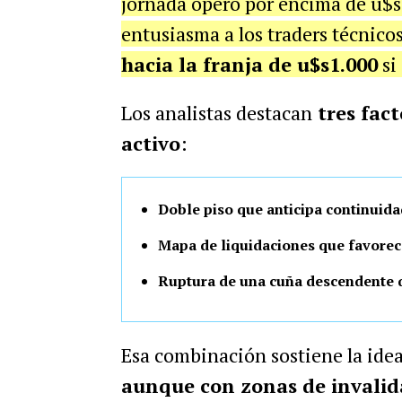
jornada operó por encima de u$s
entusiasma a los traders técnic
hacia la franja de u$s1.000
si
Los analistas destacan
tres fact
activo
:
Doble piso que anticipa continuida
Mapa de liquidaciones que favorec
Ruptura de una cuña descendente 
Esa combinación sostiene la ide
aunque con zonas de invalid