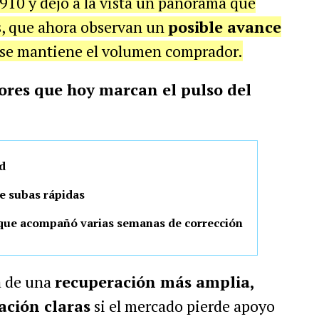
910 y dejó a la vista un panorama que
os, que ahora observan un
posible avance
 se mantiene el volumen comprador.
ores que hoy marcan el pulso del
d
e subas rápidas
que acompañó varias semanas de corrección
a de una
recuperación más amplia,
ación claras
si el mercado pierde apoyo