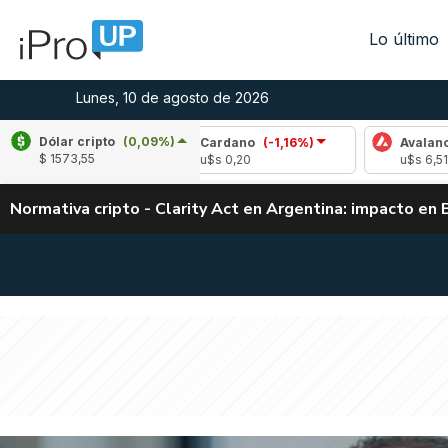
Lo último
Lunes, 10 de agosto de 2026
Dólar cripto
(0,09%)
52%)
Cardano
(-1,16%)
Avalanche
(0,52%)
$ 1573,55
u$s 0,20
u$s 6,51
Normativa cripto - Clarity Act en Argentina: impacto en 