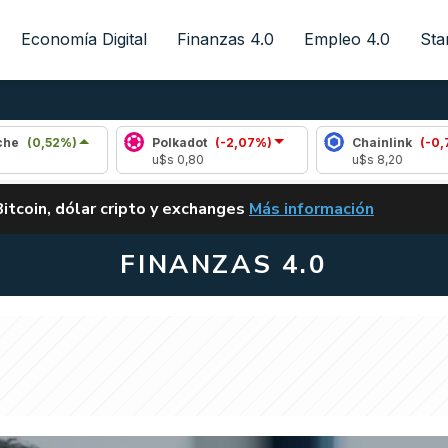
Economía Digital
Finanzas 4.0
Empleo 4.0
Sta
Polkadot
(-2,07%)
Chainlink
(-0,70%)
u$s 0,80
u$s 8,20
ALERTA
Bitcoin, dólar cripto y exchanges
Más información
CLARITY ACT EN ARGENTI
FINANZAS 4.0